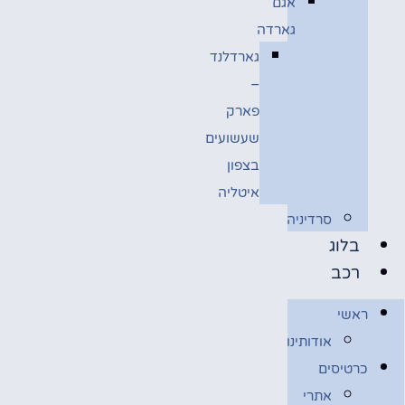
אגם
גארדה
גארדלנד
–
פארק
שעשועים
בצפון
איטליה
סרדיניה
בלוג
רכב
ראשי
אודותינו
כרטיסים
אתרי