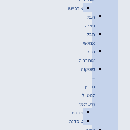
אורבייטו
חבל
פוליה
חבל
אמלפי
חבל
אומבריה
טוסקנה
–
מדריך
למטייל
הישראלי
פירנצה
טוסקנה