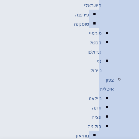
הישראלי
פירנצה
טוסקנה
פומפיי
קסטל
גנדולפו
גני
טיבולי
צפון
איטליה
מילאנו
ורונה
ונציה
בולוניה
מוזיאון