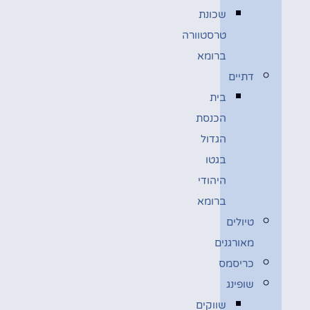
שכונת
טרסטוורה
ברומא
דתיים
בית
הכנסת
הגדול
בגטו
היהודי
ברומא
טיולים
מאורגנים
כריסמס
שופינג
שווקים