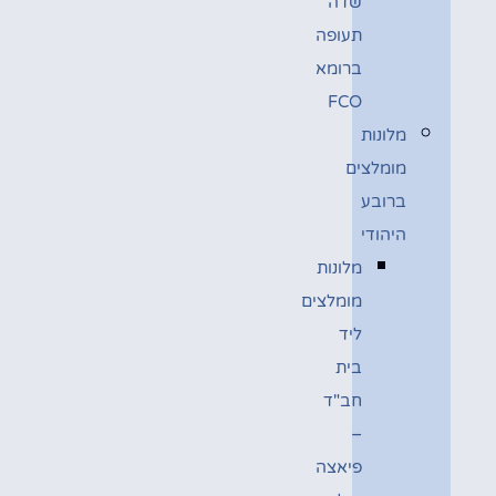
שדה
תעופה
ברומא
FCO
מלונות
מומלצים
ברובע
היהודי
מלונות
מומלצים
ליד
בית
חב"ד
–
פיאצה