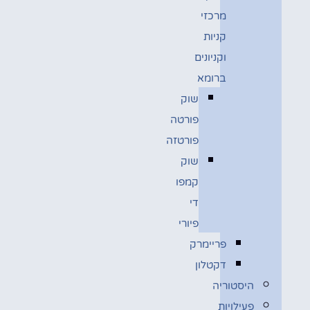
מרכזי
קניות
וקניונים
ברומא
שוק
פורטה
פורטזה
שוק
קמפו
די
פיורי
פריימרק
דקטלון
היסטוריה
פעילויות