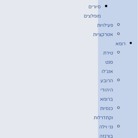
סיורים
מומלצים
פעילויות
אטרקציות
רומא
טירת
סנט
אנג’לו
הרובע
היהודי
ברומא
כנסיות
וקתדרלות
גני וילה
בורגזה