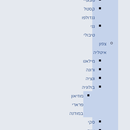
פומפיי
קסטל
גנדולפו
גני
טיבולי
צפון
איטליה
מילאנו
ורונה
ונציה
בולוניה
מוזיאון
פרארי
במודנה
סקי