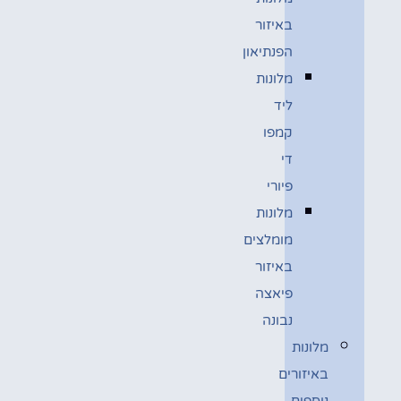
באיזור
הפנתיאון
מלונות
ליד
קמפו
די
פיורי
מלונות
מומלצים
באיזור
פיאצה
נבונה
מלונות
באיזורים
נוספים