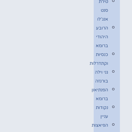
טירת
סנט
אנג’לו
הרובע
היהודי
ברומא
כנסיות
וקתדרלות
גני וילה
בורגזה
הפנתיאון
ברומא
נקודות
עניין
הפיאצות