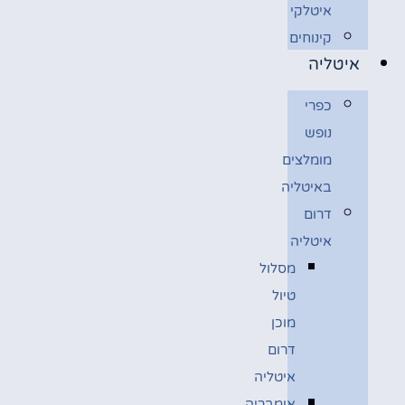
איטלקי
קינוחים
איטליה
כפרי
נופש
מומלצים
באיטליה
דרום
איטליה
מסלול
טיול
מוכן
דרום
איטליה
אומבריה