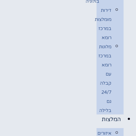
בולוניה
דירות
מומלצות
במרכז
רומא
מלונות
במרכז
רומא
עם
קבלה
24/7
גם
בלילה
המלצות
איזורים