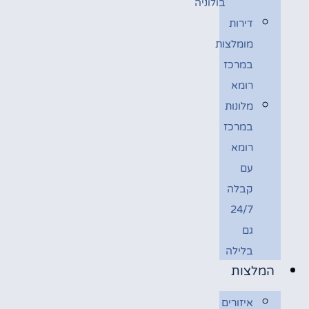
בולוניה
דירות
מומלצות
במרכז
רומא
מלונות
במרכז
רומא
עם
קבלה
24/7
גם
בלילה
המלצות
איזורים