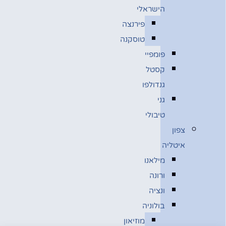
הישראלי
פירנצה
טוסקנה
פומפיי
קסטל
גנדולפו
גני
טיבולי
צפון
איטליה
מילאנו
ורונה
ונציה
בולוניה
מוזיאון