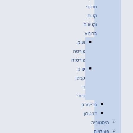
מרכזי
קניות
וקניונים
ברומא
שוק
פורטה
פורטזה
שוק
קמפו
די
פיורי
פריימרק
דקטלון
היסטוריה
פעילויות