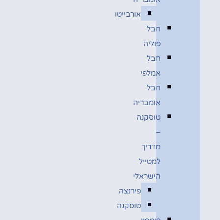
אורבייטו
חבל
פוליה
חבל
אמלפי
חבל
אומבריה
טוסקנה
–
מדריך
למטייל
הישראלי
פירנצה
טוסקנה