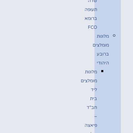
שדה
תעופה
ברומא
FCO
מלונות
מומלצים
ברובע
היהודי
מלונות
מומלצים
ליד
בית
חב"ד
–
פיאצה