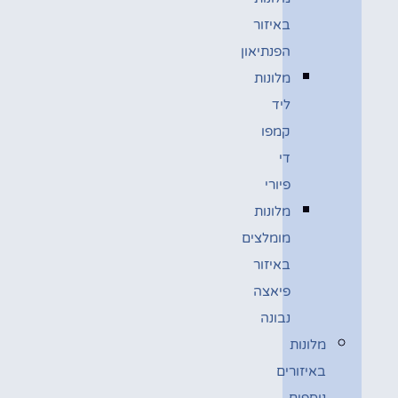
באיזור
הפנתיאון
מלונות
ליד
קמפו
די
פיורי
מלונות
מומלצים
באיזור
פיאצה
נבונה
מלונות
באיזורים
נוספים