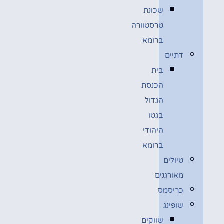
שכונת
טרסטוורה
ברומא
דתיים
בית
הכנסת
הגדול
בגטו
היהודי
ברומא
טיולים
מאורגנים
כריסמס
שופינג
שווקים