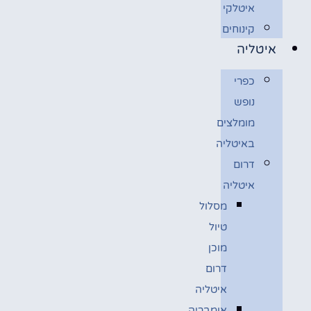
איטלקי
קינוחים
איטליה
כפרי
נופש
מומלצים
באיטליה
דרום
איטליה
מסלול
טיול
מוכן
דרום
איטליה
אומבריה