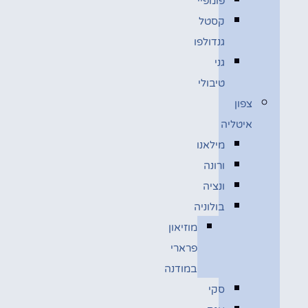
פומפיי
קסטל
גנדולפו
גני
טיבולי
צפון
איטליה
מילאנו
ורונה
ונציה
בולוניה
מוזיאון
פרארי
במודנה
סקי