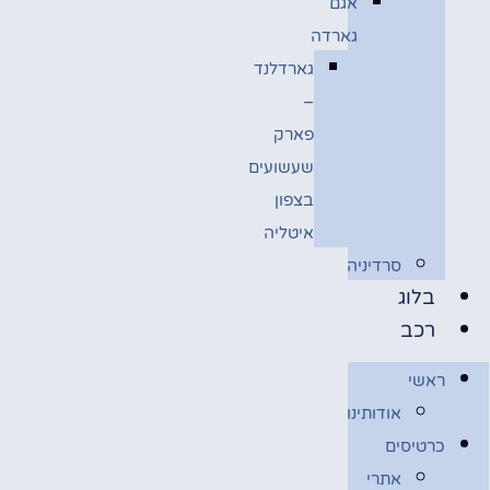
אגם
גארדה
גארדלנד
–
פארק
שעשועים
בצפון
איטליה
סרדיניה
בלוג
רכב
ראשי
אודותינו
כרטיסים
אתרי