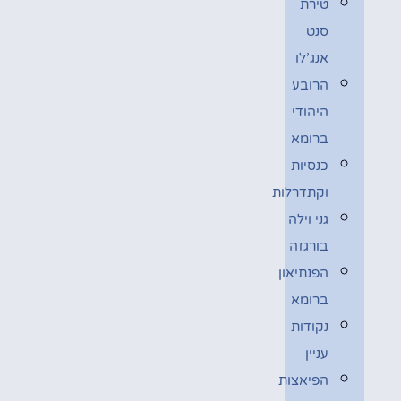
טירת
סנט
אנג’לו
הרובע
היהודי
ברומא
כנסיות
וקתדרלות
גני וילה
בורגזה
הפנתיאון
ברומא
נקודות
עניין
הפיאצות