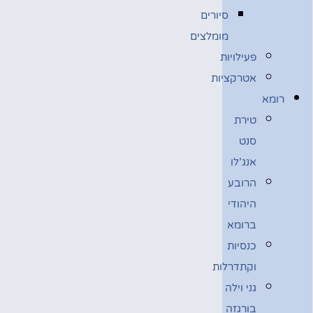
סיורים
מומלצים
פעילויות
אטרקציות
רומא
טירת
סנט
אנג’לו
הרובע
היהודי
ברומא
כנסיות
וקתדרלות
גני וילה
בורגזה