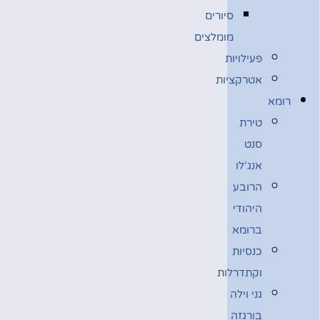
סיורים
מומלצים
פעילויות
אטרקציות
רומא
טירת
סנט
אנג’לו
הרובע
היהודי
ברומא
כנסיות
וקתדרלות
גני וילה
בורגזה