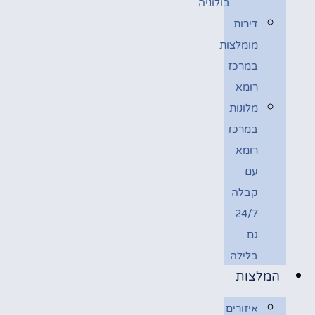
בולוניה
דירות
מומלצות
במרכז
רומא
מלונות
במרכז
רומא
עם
קבלה
24/7
גם
בלילה
המלצות
איזורים