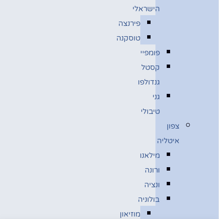
הישראלי
פירנצה
טוסקנה
פומפיי
קסטל
גנדולפו
גני
טיבולי
צפון
איטליה
מילאנו
ורונה
ונציה
בולוניה
מוזיאון