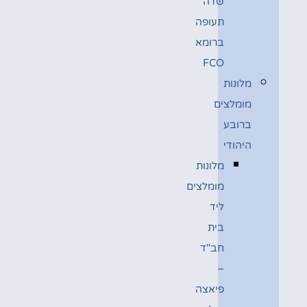
שדה
תעופה
ברומא
FCO
מלונות
מומלצים
ברובע
היהודי
מלונות
מומלצים
ליד
בית
חב"ד
–
פיאצה