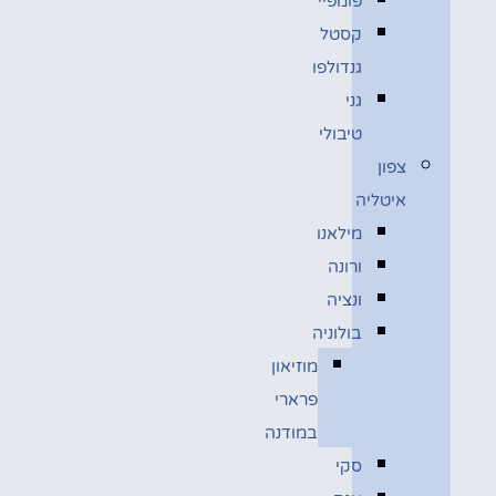
פומפיי
קסטל
גנדולפו
גני
טיבולי
צפון
איטליה
מילאנו
ורונה
ונציה
בולוניה
מוזיאון
פרארי
במודנה
סקי