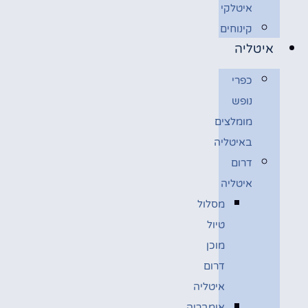
איטלקי
קינוחים
איטליה
כפרי
נופש
מומלצים
באיטליה
דרום
איטליה
מסלול
טיול
מוכן
דרום
איטליה
אומבריה