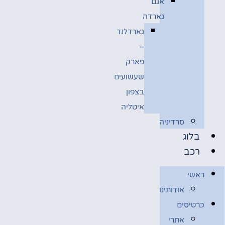
אגם
גארדה
גארדלנד
–
פארק
שעשועים
בצפון
איטליה
סרדיניה
בלוג
רכב
ראשי
אודותינו
כרטיסים
אתרי