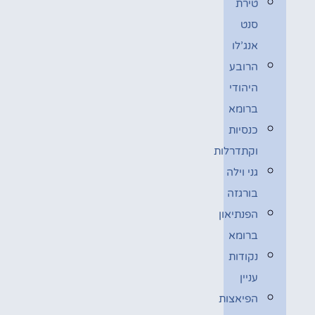
טירת
סנט
אנג’לו
הרובע
היהודי
ברומא
כנסיות
וקתדרלות
גני וילה
בורגזה
הפנתיאון
ברומא
נקודות
עניין
הפיאצות