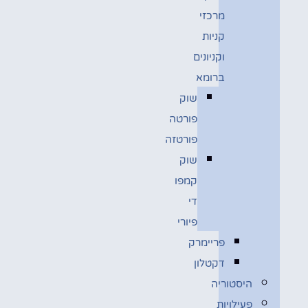
מרכזי
קניות
וקניונים
ברומא
שוק
פורטה
פורטזה
שוק
קמפו
די
פיורי
פריימרק
דקטלון
היסטוריה
פעילויות