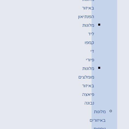
באיזור
הפנתיאון
מלונות
ליד
קמפו
די
פיורי
מלונות
מומלצים
באיזור
פיאצה
נבונה
מלונות
באיזורים
נוספים