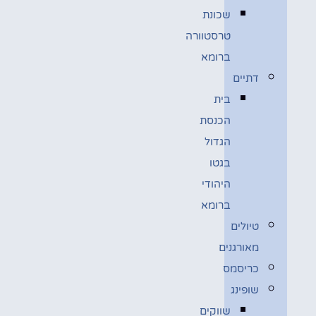
שכונת
טרסטוורה
ברומא
דתיים
בית
הכנסת
הגדול
בגטו
היהודי
ברומא
טיולים
מאורגנים
כריסמס
שופינג
שווקים