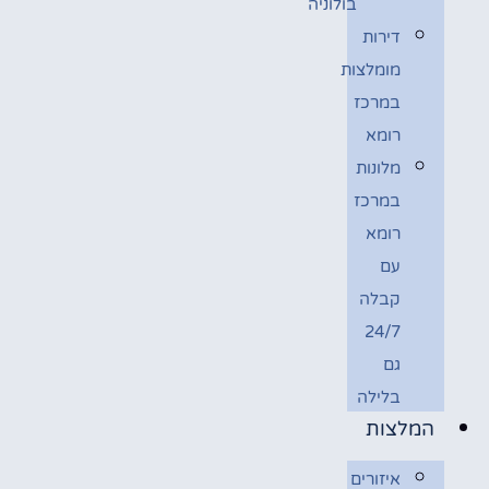
בולוניה
דירות
מומלצות
במרכז
רומא
מלונות
במרכז
רומא
עם
קבלה
24/7
גם
בלילה
המלצות
איזורים