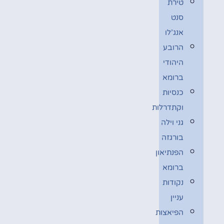
טירת
סנט
אנג’לו
הרובע
היהודי
ברומא
כנסיות
וקתדרלות
גני וילה
בורגזה
הפנתיאון
ברומא
נקודות
עניין
הפיאצות