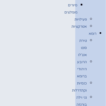
סיורים
מומלצים
פעילויות
אטרקציות
רומא
טירת
סנט
אנג’לו
הרובע
היהודי
ברומא
כנסיות
וקתדרלות
גני וילה
בורגזה