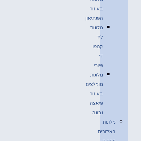
באיזור
הפנתיאון
מלונות
ליד
קמפו
די
פיורי
מלונות
מומלצים
באיזור
פיאצה
נבונה
מלונות
באיזורים
נוספים