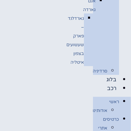
אגם
גארדה
גארדלנד
–
פארק
שעשועים
בצפון
איטליה
סרדיניה
בלוג
רכב
ראשי
אודותינו
כרטיסים
אתרי