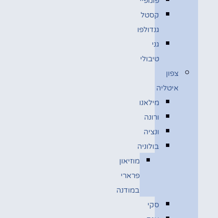
פומפיי
קסטל
גנדולפו
גני
טיבולי
צפון
איטליה
מילאנו
ורונה
ונציה
בולוניה
מוזיאון
פרארי
במודנה
סקי