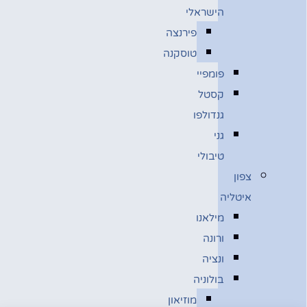
הישראלי
פירנצה
טוסקנה
פומפיי
קסטל
גנדולפו
גני
טיבולי
צפון
איטליה
מילאנו
ורונה
ונציה
בולוניה
מוזיאון