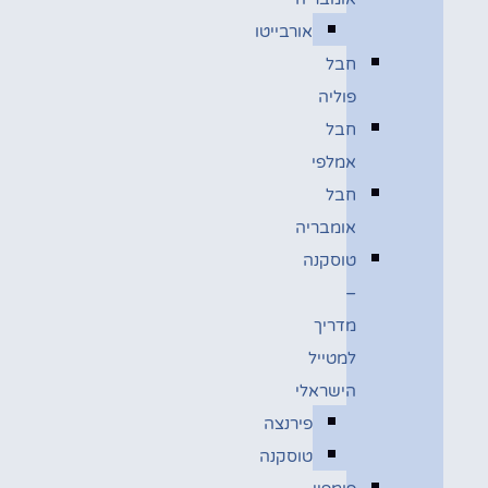
אורבייטו
חבל
פוליה
חבל
אמלפי
חבל
אומבריה
טוסקנה
–
מדריך
למטייל
הישראלי
פירנצה
טוסקנה