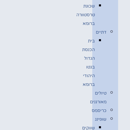
שכונת
טרסטוורה
ברומא
דתיים
בית
הכנסת
הגדול
בגטו
היהודי
ברומא
טיולים
מאורגנים
כריסמס
שופינג
שווקים