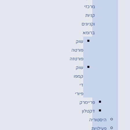
מרכזי
קניות
וקניונים
ברומא
שוק
פורטה
פורטזה
שוק
קמפו
די
פיורי
פריימרק
דקטלון
היסטוריה
פעילויות