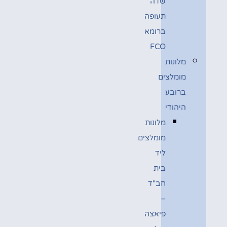
שדה
תעופה
ברומא
FCO
מלונות
מומלצים
ברובע
היהודי
מלונות
מומלצים
ליד
בית
חב"ד
–
פיאצה