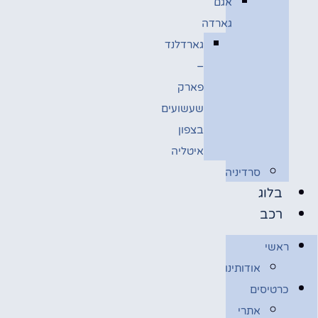
אגם
גארדה
גארדלנד
–
פארק
שעשועים
בצפון
איטליה
סרדיניה
בלוג
רכב
ראשי
אודותינו
כרטיסים
אתרי