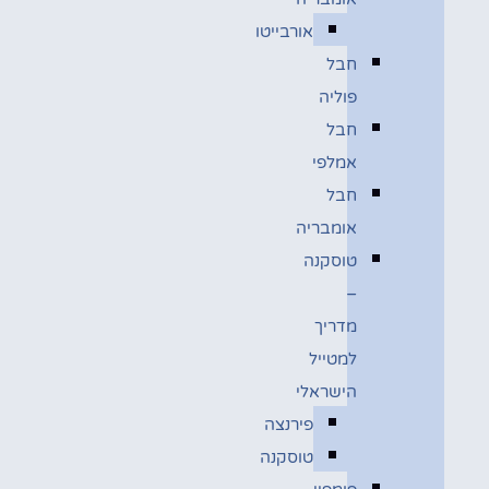
אורבייטו
חבל
פוליה
חבל
אמלפי
חבל
אומבריה
טוסקנה
–
מדריך
למטייל
הישראלי
פירנצה
טוסקנה