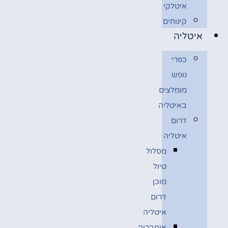
איטלקי
קינוחים
איטליה
כפרי
נופש
מומלצים
באיטליה
דרום
איטליה
מסלול
טיול
מוכן
דרום
איטליה
אומבריה