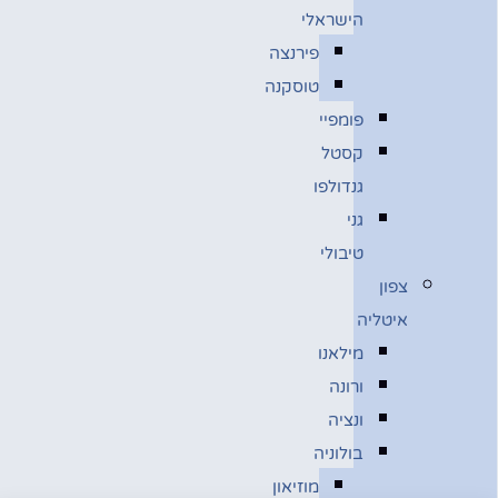
הישראלי
פירנצה
טוסקנה
פומפיי
קסטל
גנדולפו
גני
טיבולי
צפון
איטליה
מילאנו
ורונה
ונציה
בולוניה
מוזיאון