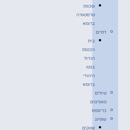
שכונת
טרסטוורה
ברומא
דתיים
בית
הכנסת
הגדול
בגטו
היהודי
ברומא
טיולים
מאורגנים
כריסמס
שופינג
שווקים