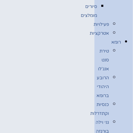
סיורים
מומלצים
פעילויות
אטרקציות
רומא
טירת
סנט
אנג’לו
הרובע
היהודי
ברומא
כנסיות
וקתדרלות
גני וילה
בורגזה