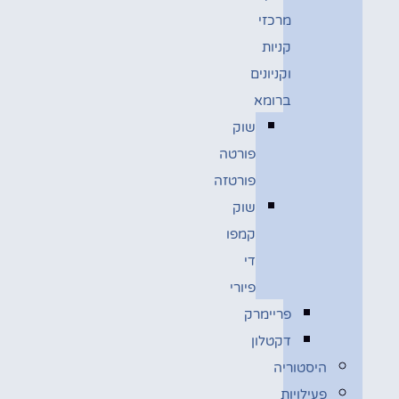
מרכזי
קניות
וקניונים
ברומא
שוק
פורטה
פורטזה
שוק
קמפו
די
פיורי
פריימרק
דקטלון
היסטוריה
פעילויות