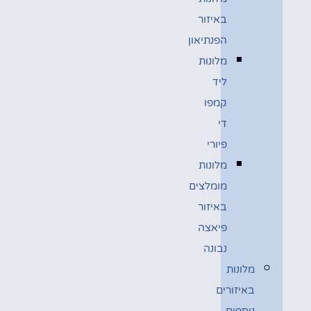
באיזור
הפנתיאון
מלונות
ליד
קמפו
די
פיורי
מלונות
מומלצים
באיזור
פיאצה
נבונה
מלונות
באיזורים
נוספים