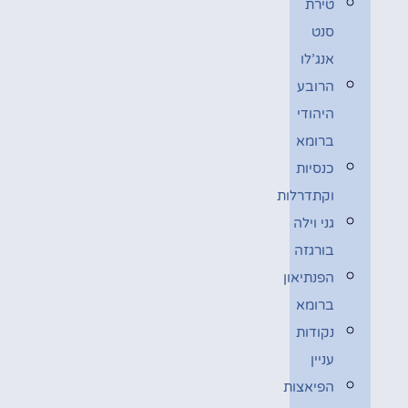
טירת
סנט
אנג’לו
הרובע
היהודי
ברומא
כנסיות
וקתדרלות
גני וילה
בורגזה
הפנתיאון
ברומא
נקודות
עניין
הפיאצות