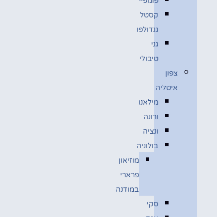
פומפיי
קסטל
גנדולפו
גני
טיבולי
צפון
איטליה
מילאנו
ורונה
ונציה
בולוניה
מוזיאון
פרארי
במודנה
סקי