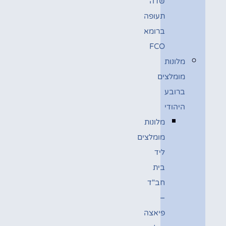
שדה
תעופה
ברומא
FCO
מלונות
מומלצים
ברובע
היהודי
מלונות
מומלצים
ליד
בית
חב"ד
–
פיאצה