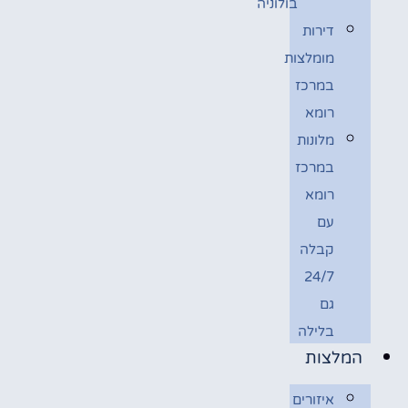
בולוניה
דירות
מומלצות
במרכז
רומא
מלונות
במרכז
רומא
עם
קבלה
24/7
גם
בלילה
המלצות
איזורים