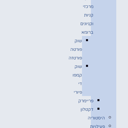
מרכזי
קניות
וקניונים
ברומא
שוק
פורטה
פורטזה
שוק
קמפו
די
פיורי
פריימרק
דקטלון
היסטוריה
פעילויות