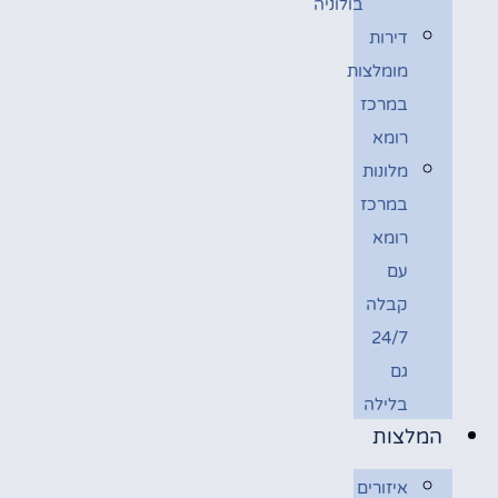
בולוניה
דירות
מומלצות
במרכז
רומא
מלונות
במרכז
רומא
עם
קבלה
24/7
גם
בלילה
המלצות
איזורים