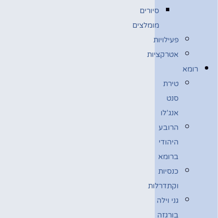
סיורים
מומלצים
פעילויות
אטרקציות
רומא
טירת
סנט
אנג’לו
הרובע
היהודי
ברומא
כנסיות
וקתדרלות
גני וילה
בורגזה