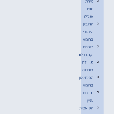
טירת
סנט
אנג’לו
הרובע
היהודי
ברומא
כנסיות
וקתדרלות
גני וילה
בורגזה
הפנתיאון
ברומא
נקודות
עניין
הפיאצות