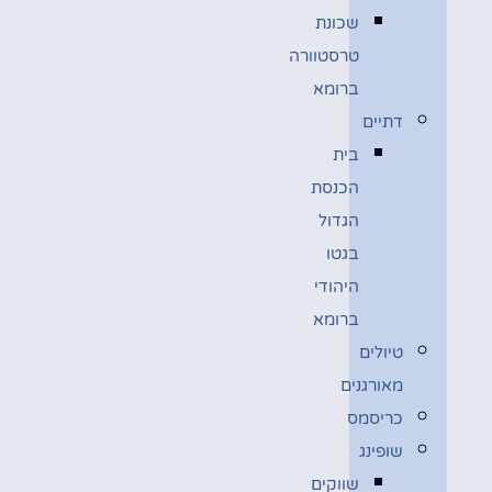
שכונת
טרסטוורה
ברומא
דתיים
בית
הכנסת
הגדול
בגטו
היהודי
ברומא
טיולים
מאורגנים
כריסמס
שופינג
שווקים