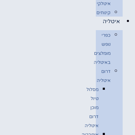
איטלקי
קינוחים
איטליה
כפרי
נופש
מומלצים
באיטליה
דרום
איטליה
מסלול
טיול
מוכן
דרום
איטליה
אומבריה