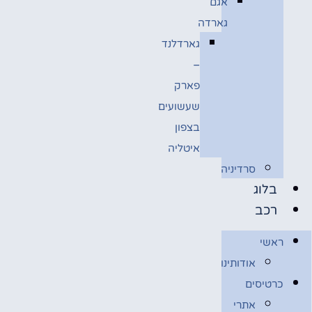
אגם
גארדה
גארדלנד
–
פארק
שעשועים
בצפון
איטליה
סרדיניה
בלוג
רכב
ראשי
אודותינו
כרטיסים
אתרי