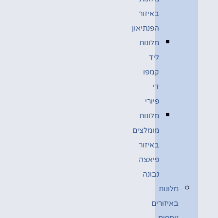
באיזור
הפנתיאון
מלונות
ליד
קמפו
די
פיורי
מלונות
מומלצים
באיזור
פיאצה
נבונה
מלונות
באיזורים
נוספים