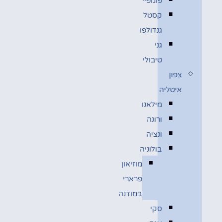
פומפיי
קסטל
גנדולפו
גני
טיבולי
צפון
איטליה
מילאנו
ורונה
ונציה
בולוניה
מוזיאון
פרארי
במודנה
סקי