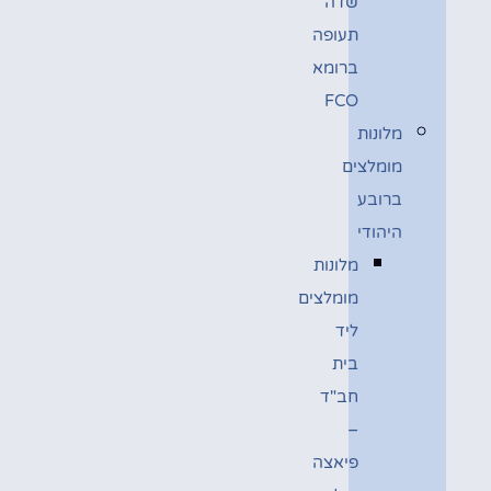
שדה
תעופה
ברומא
FCO
מלונות
מומלצים
ברובע
היהודי
מלונות
מומלצים
ליד
בית
חב"ד
–
פיאצה