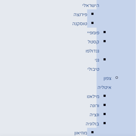
הישראלי
פירנצה
טוסקנה
פומפיי
קסטל
גנדולפו
גני
טיבולי
צפון
איטליה
מילאנו
ורונה
ונציה
בולוניה
מוזיאון