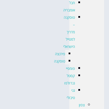
חבל
אומבריה
טוסקנה
–
מדריך
למטייל
הישראלי
פירנצה
טוסקנה
פומפיי
קסטל
גנדולפו
גני
טיבולי
צפון