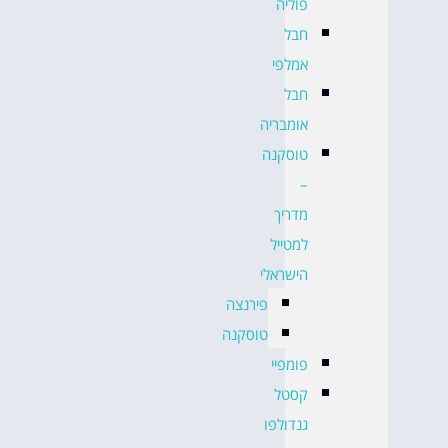
פוליה
חבל
אמלפי
חבל
אומבריה
טוסקנה
–
מדריך
למטייל
הישראלי
פירנצה
טוסקנה
פומפיי
קסטל
גנדולפו