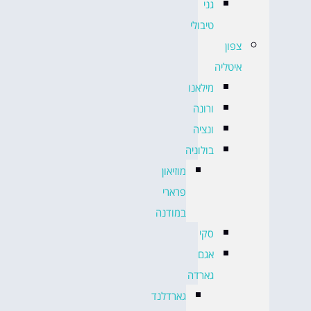
גני
טיבולי
צפון
איטליה
מילאנו
ורונה
ונציה
בולוניה
מוזיאון
פרארי
במודנה
סקי
אגם
גארדה
גארדלנד