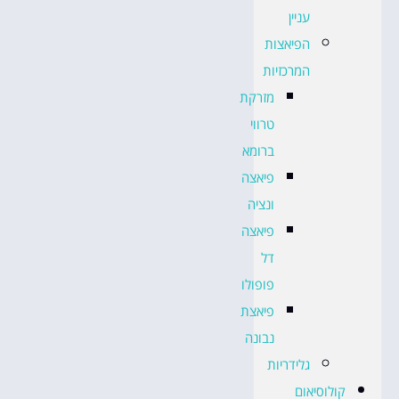
עניין
הפיאצות
המרכזיות
מזרקת
טרווי
ברומא
פיאצה
ונציה
פיאצה
דל
פופולו
פיאצת
נבונה
גלידריות
קולוסיאום