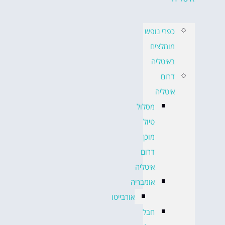
כפרי נופש
מומלצים
באיטליה
דרום
איטליה
מסלול
טיול
מוכן
דרום
איטליה
אומבריה
אורבייטו
חבל