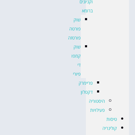
וקניונים
ברומא
שוק
פורטה
פורטזה
שוק
קמפו
די
פיורי
פריימרק
דקטלון
היסטוריה
פעילויות
טיסות
קולינריה