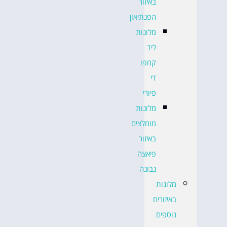
באיזור
הפנתיאון
מלונות
ליד
קמפו
די
פיורי
מלונות
מומלצים
באיזור
פיאצה
נבונה
מלונות
באיזורים
נוספים