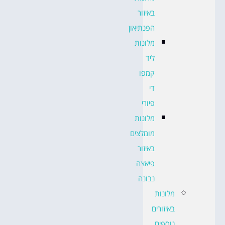
באיזור
הפנתיאון
מלונות
ליד
קמפו
די
פיורי
מלונות
מומלצים
באיזור
פיאצה
נבונה
מלונות
באיזורים
נוספים