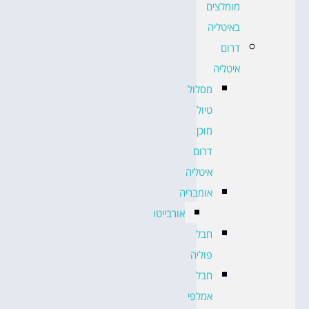
מומלצים
באיטליה
דרום
איטליה
מסלול
טיול
מוכן
דרום
איטליה
אומבריה
אורבייטו
חבל
פוליה
חבל
אמלפי