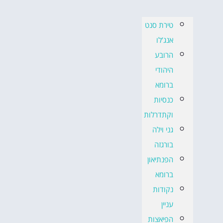
טירת סנט
אנג’לו
הרובע
היהודי
ברומא
כנסיות
וקתדרלות
גני וילה
בורגזה
הפנתיאון
ברומא
נקודות
עניין
הפיאצות