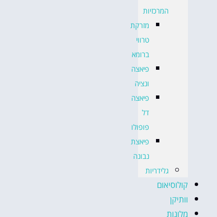
המרכזיות
מזרקת
טרווי
ברומא
פיאצה
ונציה
פיאצה
דל
פופולו
פיאצת
נבונה
גלידריות
קולוסיאום
וותיקן
מלונות