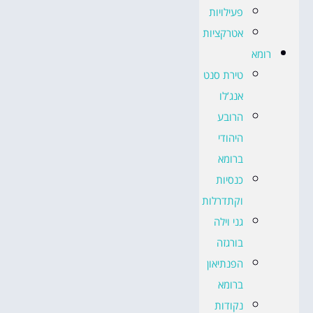
פעילויות
אטרקציות
רומא
טירת סנט
אנג’לו
הרובע
היהודי
ברומא
כנסיות
וקתדרלות
גני וילה
בורגזה
הפנתיאון
ברומא
נקודות