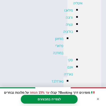
איטליה
מילאנו
ורונה
ונציה
בולוניה
מוזיאון
פרארי
במודנה
סקי
אגם
גארדה
גארדלנד
–
מזמינים דרך Booking? קבלו
עד 15% הנחה
על מלונות נבחרים
פארק
×
לצפייה במבצעים
שעשועים