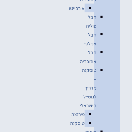
אורבייטו
חבל
פוליה
חבל
אמלפי
חבל
אומבריה
טוסקנה
–
מדריך
למטייל
הישראלי
פירנצה
טוסקנה