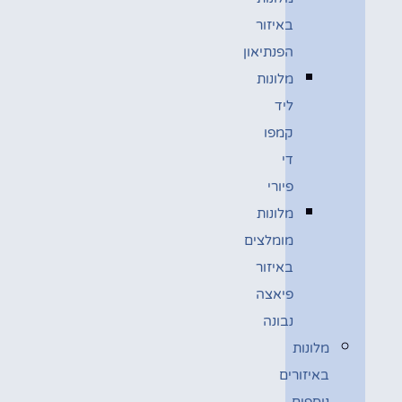
באיזור
הפנתיאון
מלונות
ליד
קמפו
די
פיורי
מלונות
מומלצים
באיזור
פיאצה
נבונה
מלונות
באיזורים
נוספים