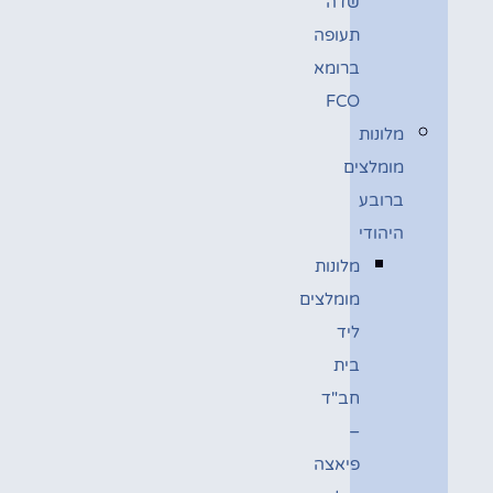
שדה
תעופה
ברומא
FCO
מלונות
מומלצים
ברובע
היהודי
מלונות
מומלצים
ליד
בית
חב"ד
–
פיאצה