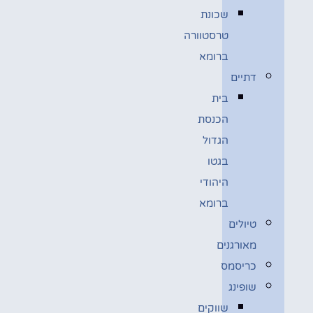
שכונת
טרסטוורה
ברומא
דתיים
בית
הכנסת
הגדול
בגטו
היהודי
ברומא
טיולים
מאורגנים
כריסמס
שופינג
שווקים