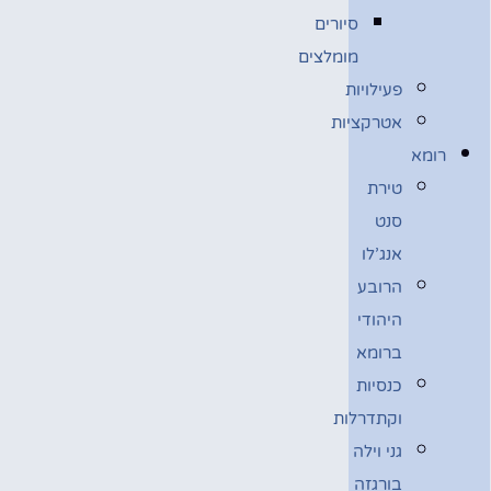
סיורים
מומלצים
פעילויות
אטרקציות
רומא
טירת
סנט
אנג’לו
הרובע
היהודי
ברומא
כנסיות
וקתדרלות
גני וילה
בורגזה