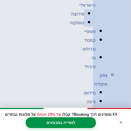
הישראלי
פירנצה
טוסקנה
פומפיי
קסטל
גנדולפו
גני
טיבולי
צפון
איטליה
מילאנו
ורונה
ונציה
מזמינים דרך Booking? קבלו
עד 15% הנחה
על מלונות נבחרים
בולוניה
×
לצפייה במבצעים
מוזיאון