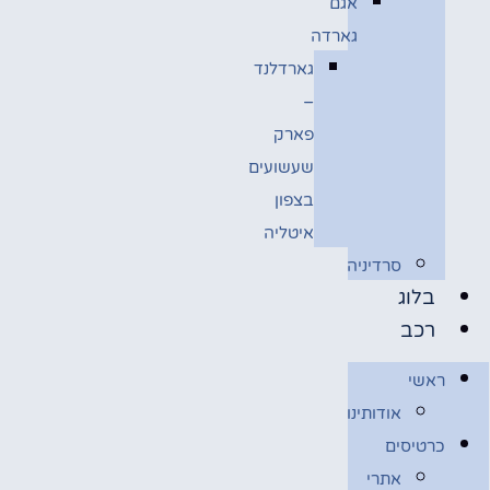
אגם
גארדה
גארדלנד
–
פארק
שעשועים
בצפון
איטליה
סרדיניה
בלוג
רכב
ראשי
אודותינו
כרטיסים
אתרי