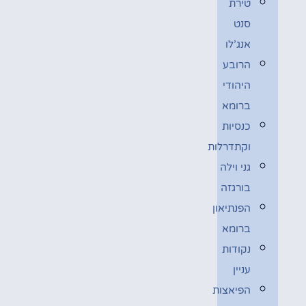
טירת
סנט
אנג’לו
הרובע
היהודי
ברומא
כנסיות
וקתדרלות
גני וילה
בורגזה
הפנתיאון
ברומא
נקודות
עניין
הפיאצות