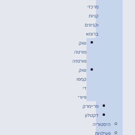
מרכזי
קניות
וקניונים
ברומא
שוק
פורטה
פורטזה
שוק
קמפו
די
פיורי
פריימרק
דקטלון
היסטוריה
פעילויות