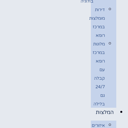
בולוניה
דירות
מומלצות
במרכז
רומא
מלונות
במרכז
רומא
עם
קבלה
24/7
גם
בלילה
המלצות
איזורים