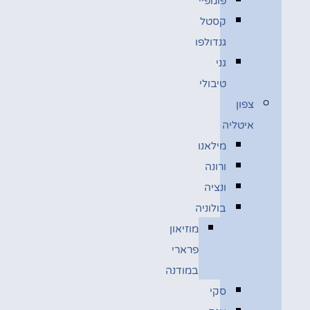
פומפיי
קסטל
גנדולפו
גני
טיבולי
צפון
איטליה
מילאנו
ורונה
ונציה
בולוניה
מוזיאון
פרארי
במודנה
סקי