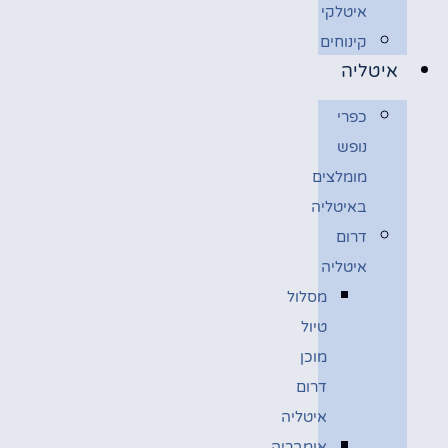
איטלקי
קינוחים
איטליה
כפרי
נופש
מומלצים
באיטליה
דרום
איטליה
מסלול
טיול
מוכן
דרום
איטליה
אומבריה