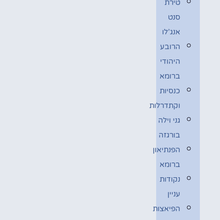
טירת
סנט
אנג’לו
הרובע
היהודי
ברומא
כנסיות
וקתדרלות
גני וילה
בורגזה
הפנתיאון
ברומא
נקודות
עניין
הפיאצות