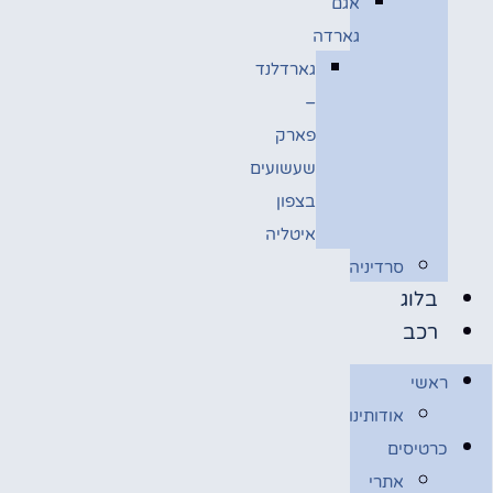
אגם
גארדה
גארדלנד
–
פארק
שעשועים
בצפון
איטליה
סרדיניה
בלוג
רכב
ראשי
אודותינו
כרטיסים
אתרי