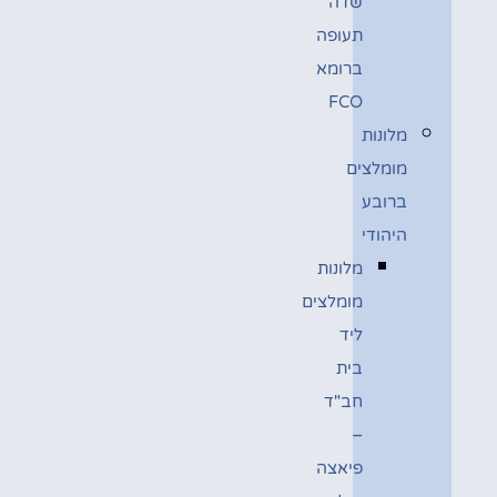
שדה
תעופה
ברומא
FCO
מלונות
מומלצים
ברובע
היהודי
מלונות
מומלצים
ליד
בית
חב"ד
–
פיאצה