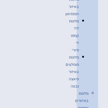
באיזור
הפנתיאון
מלונות
ליד
קמפו
די
פיורי
מלונות
מומלצים
באיזור
פיאצה
נבונה
מלונות
באיזורים
נוספים