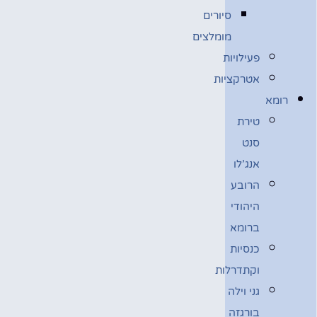
סיורים
מומלצים
פעילויות
אטרקציות
רומא
טירת
סנט
אנג’לו
הרובע
היהודי
ברומא
כנסיות
וקתדרלות
גני וילה
בורגזה