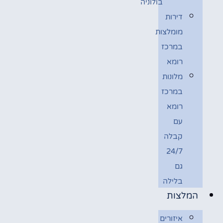
בולוניה
דירות
מומלצות
במרכז
רומא
מלונות
במרכז
רומא
עם
קבלה
24/7
גם
בלילה
המלצות
איזורים