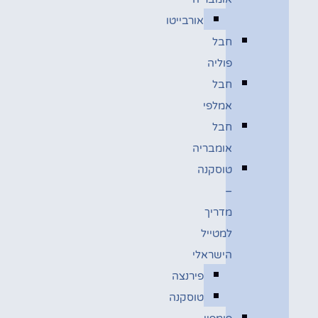
אורבייטו
חבל
פוליה
חבל
אמלפי
חבל
אומבריה
טוסקנה
–
מדריך
למטייל
הישראלי
פירנצה
טוסקנה