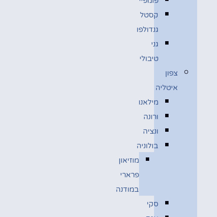
פומפיי
קסטל
גנדולפו
גני
טיבולי
צפון
איטליה
מילאנו
ורונה
ונציה
בולוניה
מוזיאון
פרארי
במודנה
סקי