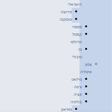
הישראלי
פירנצה
טוסקנה
פומפיי
קסטל
גנדולפו
גני
טיבולי
צפון
איטליה
מילאנו
ורונה
ונציה
בולוניה
מוזיאון