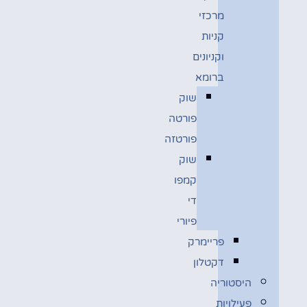
מרכזי
קניות
וקניונים
ברומא
שוק
פורטה
פורטזה
שוק
קמפו
די
פיורי
פריימרק
דקטלון
היסטוריה
פעילויות