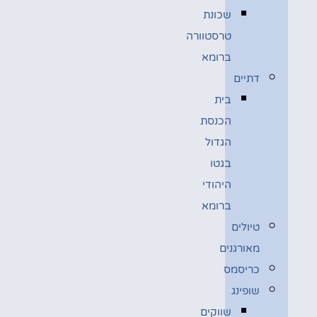
שכונת
טרסטוורה
ברומא
דתיים
בית
הכנסת
הגדול
בגטו
היהודי
ברומא
טיולים
מאורגנים
כריסמס
שופינג
שווקים