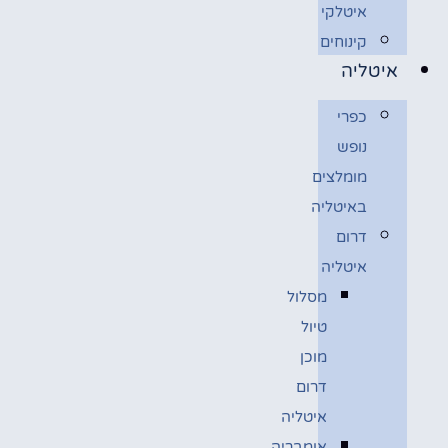
איטלקי
קינוחים
איטליה
כפרי
נופש
מומלצים
באיטליה
דרום
איטליה
מסלול
טיול
מוכן
דרום
איטליה
אומבריה