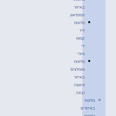
באיזור
הפנתיאון
מלונות
ליד
קמפו
די
פיורי
מלונות
מומלצים
באיזור
פיאצה
נבונה
מלונות
באיזורים
נוספים