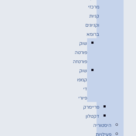
מרכזי
קניות
וקניונים
ברומא
שוק
פורטה
פורטזה
שוק
קמפו
די
פיורי
פריימרק
דקטלון
היסטוריה
פעילויות