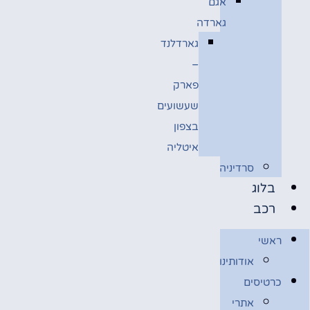
אגם
גארדה
גארדלנד
–
פארק
שעשועים
בצפון
איטליה
סרדיניה
בלוג
רכב
ראשי
אודותינו
כרטיסים
אתרי