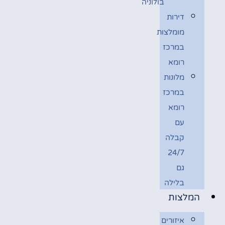
בולוניה
דירות
מומלצות
במרכז
רומא
מלונות
במרכז
רומא
עם
קבלה
24/7
גם
בלילה
המלצות
איזורים