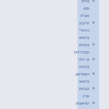
טירת
סנט
אנג’לו
הרובע
היהודי
ברומא
כנסיות
וקתדרלות
גני וילה
בורגזה
הפנתיאון
ברומא
נקודות
עניין
הפיאצות