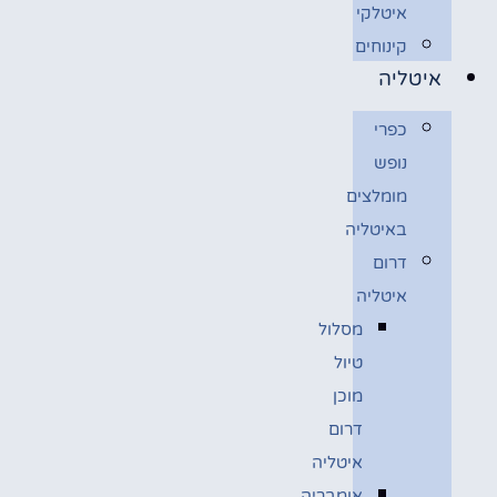
איטלקי
קינוחים
איטליה
כפרי
נופש
מומלצים
באיטליה
דרום
איטליה
מסלול
טיול
מוכן
דרום
איטליה
אומבריה