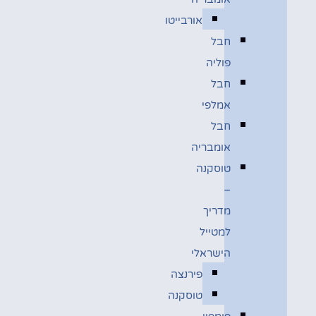
אורבייטו
חבל
פוליה
חבל
אמלפי
חבל
אומבריה
טוסקנה
–
מדריך
למטייל
הישראלי
פירנצה
טוסקנה