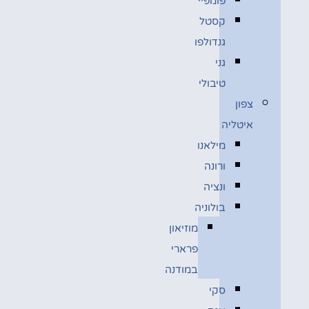
פומפיי
קסטל
גנדולפו
גני
טיבולי
צפון
איטליה
מילאנו
ורונה
ונציה
בולוניה
מוזיאון
פרארי
במודנה
סקי