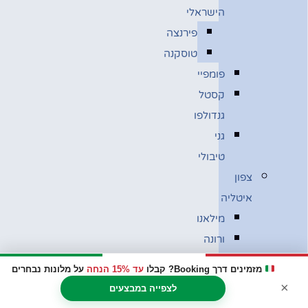
הישראלי
פירנצה
טוסקנה
פומפיי
קסטל
גנדולפו
גני
טיבולי
צפון
איטליה
מילאנו
ורונה
ונציה
מזמינים דרך Booking? קבלו
עד 15% הנחה
על מלונות נבחרים
בולוניה
×
לצפייה במבצעים
מוזיאון