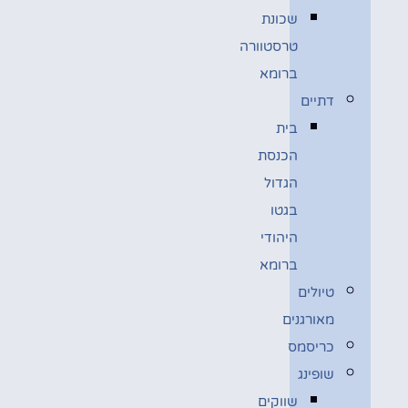
שכונת
טרסטוורה
ברומא
דתיים
בית
הכנסת
הגדול
בגטו
היהודי
ברומא
טיולים
מאורגנים
כריסמס
שופינג
שווקים