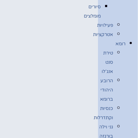
סיורים
מומלצים
פעילויות
אטרקציות
רומא
טירת
סנט
אנג’לו
הרובע
היהודי
ברומא
כנסיות
וקתדרלות
גני וילה
בורגזה