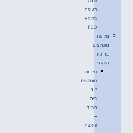
שדה
תעופה
ברומא
FCO
מלונות
מומלצים
ברובע
היהודי
מלונות
מומלצים
ליד
בית
חב"ד
–
פיאצה