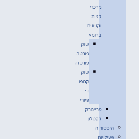
מרכזי
קניות
וקניונים
ברומא
שוק
פורטה
פורטזה
שוק
קמפו
די
פיורי
פריימרק
דקטלון
היסטוריה
פעילויות