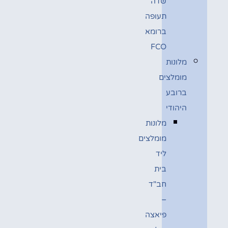
שדה
תעופה
ברומא
FCO
מלונות
מומלצים
ברובע
היהודי
מלונות
מומלצים
ליד
בית
חב"ד
–
פיאצה