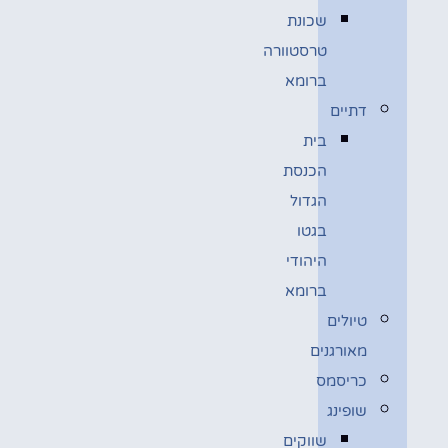
שכונת
טרסטוורה
ברומא
דתיים
בית
הכנסת
הגדול
בגטו
היהודי
ברומא
טיולים
מאורגנים
כריסמס
שופינג
שווקים