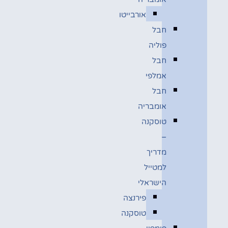
אורבייטו
חבל
פוליה
חבל
אמלפי
חבל
אומבריה
טוסקנה
–
מדריך
למטייל
הישראלי
פירנצה
טוסקנה