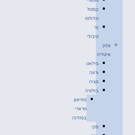
פומפיי
קסטל
גנדולפו
גני
טיבולי
צפון
איטליה
מילאנו
ורונה
ונציה
בולוניה
מוזיאון
פרארי
במודנה
סקי