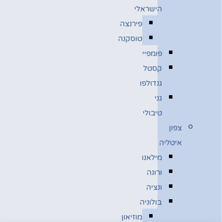
הישראלי
פירנצה
טוסקנה
פומפיי
קסטל
גנדולפו
גני
טיבולי
צפון
איטליה
מילאנו
ורונה
ונציה
בולוניה
מוזיאון