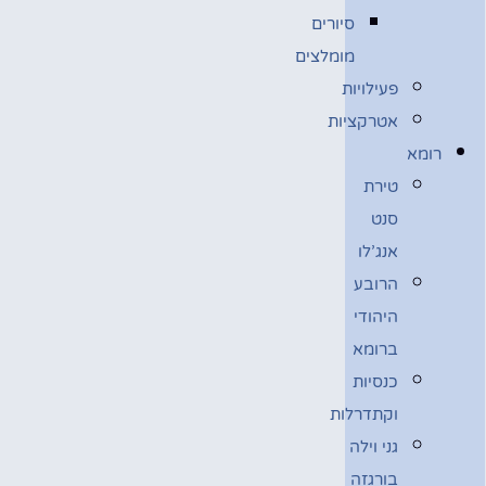
סיורים
מומלצים
פעילויות
אטרקציות
רומא
טירת
סנט
אנג’לו
הרובע
היהודי
ברומא
כנסיות
וקתדרלות
גני וילה
בורגזה