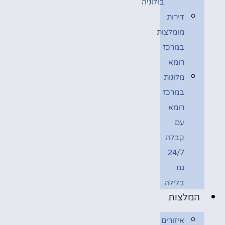
בולוניה
דירות
מומלצות
במרכז
רומא
מלונות
במרכז
רומא
עם
קבלה
24/7
גם
בלילה
המלצות
איזורים