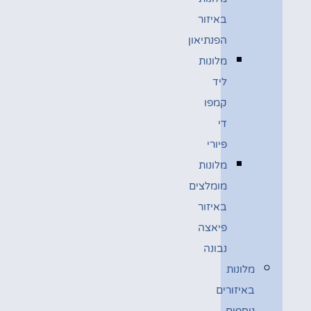
באיזור
הפנתיאון
מלונות
ליד
קמפו
די
פיורי
מלונות
מומלצים
באיזור
פיאצה
נבונה
מלונות
באיזורים
נוספים