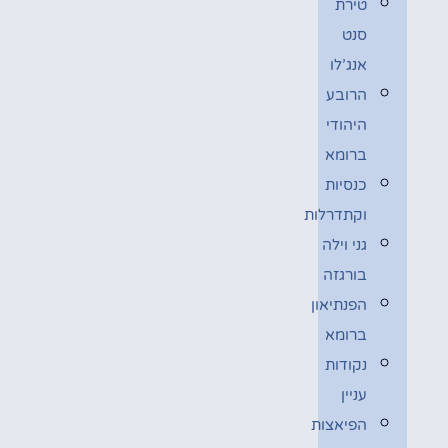
טירת
סנט
אנג’לו
הרובע
היהודי
ברומא
כנסיות
וקתדרלות
גני וילה
בורגזה
הפנתיאון
ברומא
נקודות
עניין
הפיאצות