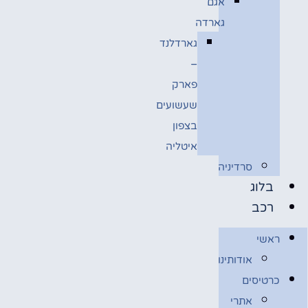
אגם
גארדה
גארדלנד
–
פארק
שעשועים
בצפון
איטליה
סרדיניה
בלוג
רכב
ראשי
אודותינו
כרטיסים
אתרי