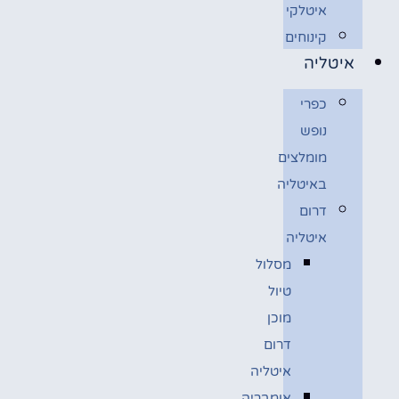
איטלקי
קינוחים
איטליה
כפרי
נופש
מומלצים
באיטליה
דרום
איטליה
מסלול
טיול
מוכן
דרום
איטליה
אומבריה