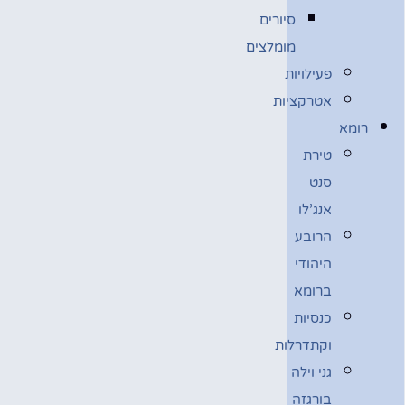
סיורים
מומלצים
פעילויות
אטרקציות
רומא
טירת
סנט
אנג’לו
הרובע
היהודי
ברומא
כנסיות
וקתדרלות
גני וילה
בורגזה