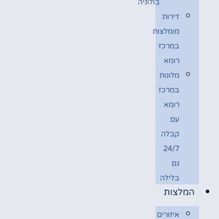
בולוניה
דירות
מומלצות
במרכז
רומא
מלונות
במרכז
רומא
עם
קבלה
24/7
גם
בלילה
המלצות
איזורים