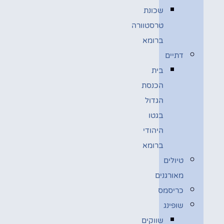
שכונת
טרסטוורה
ברומא
דתיים
בית
הכנסת
הגדול
בגטו
היהודי
ברומא
טיולים
מאורגנים
כריסמס
שופינג
שווקים