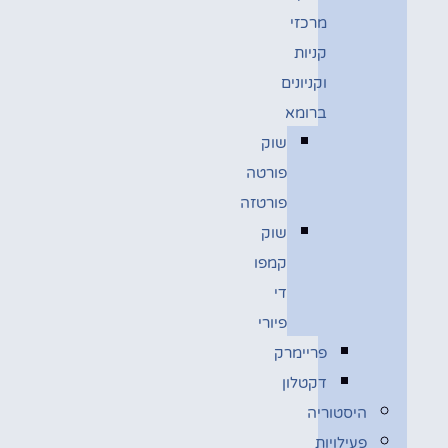
מרכזי
קניות
וקניונים
ברומא
שוק
פורטה
פורטזה
שוק
קמפו
די
פיורי
פריימרק
דקטלון
היסטוריה
פעילויות