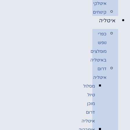
איטלקי
קינוחים
איטליה
כפרי
נופש
מומלצים
באיטליה
דרום
איטליה
מסלול
טיול
מוכן
דרום
איטליה
אומבריה