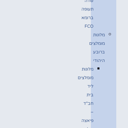
שדה
תעופה
ברומא
FCO
מלונות
מומלצים
ברובע
היהודי
מלונות
מומלצים
ליד
בית
חב"ד
–
פיאצה