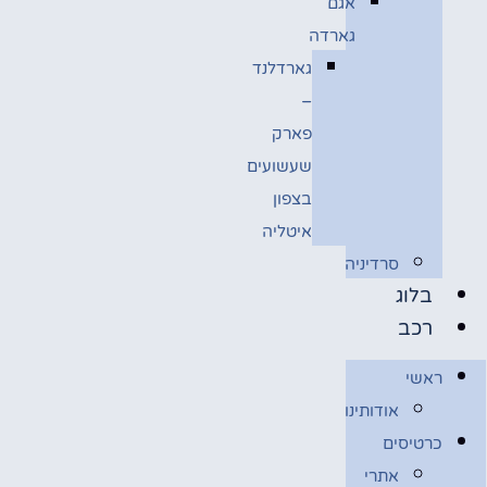
אגם
גארדה
גארדלנד
–
פארק
שעשועים
בצפון
איטליה
סרדיניה
בלוג
רכב
ראשי
אודותינו
כרטיסים
אתרי