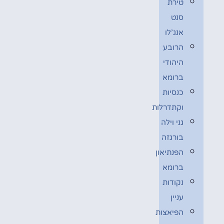
טירת
סנט
אנג’לו
הרובע
היהודי
ברומא
כנסיות
וקתדרלות
גני וילה
בורגזה
הפנתיאון
ברומא
נקודות
עניין
הפיאצות