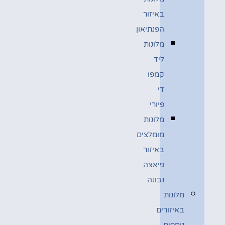
באיזור
הפנתיאון
מלונות
ליד
קמפו
די
פיורי
מלונות
מומלצים
באיזור
פיאצה
נבונה
מלונות
באיזורים
נוספים