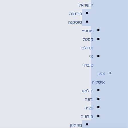
הישראלי
פירנצה
טוסקנה
פומפיי
קסטל
גנדולפו
גני
טיבולי
צפון
איטליה
מילאנו
ורונה
ונציה
בולוניה
מוזיאון