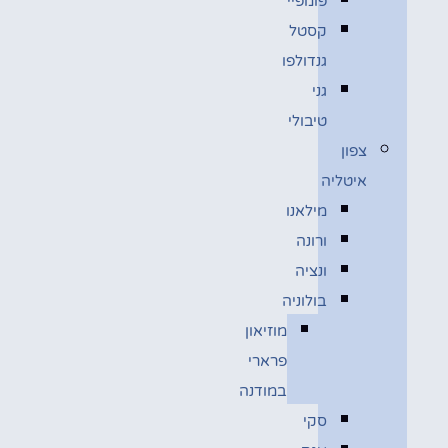
פומפיי
קסטל
גנדולפו
גני
טיבולי
צפון
איטליה
מילאנו
ורונה
ונציה
בולוניה
מוזיאון
פרארי
במודנה
סקי