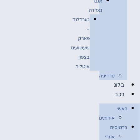
אגם
גארדה
גארדלנד
–
פארק
שעשועים
בצפון
איטליה
סרדיניה
בלוג
רכב
ראשי
אודותינו
כרטיסים
אתרי