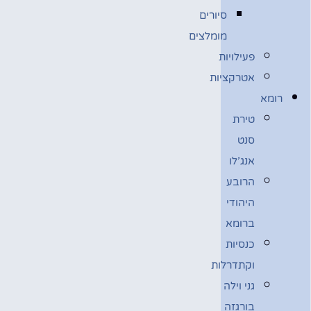
סיורים
מומלצים
פעילויות
אטרקציות
רומא
טירת
סנט
אנג’לו
הרובע
היהודי
ברומא
כנסיות
וקתדרלות
גני וילה
בורגזה