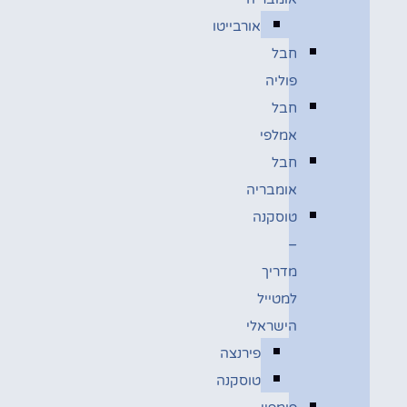
אורבייטו
חבל
פוליה
חבל
אמלפי
חבל
אומבריה
טוסקנה
–
מדריך
למטייל
הישראלי
פירנצה
טוסקנה