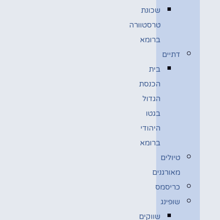
שכונת
טרסטוורה
ברומא
דתיים
בית
הכנסת
הגדול
בגטו
היהודי
ברומא
טיולים
מאורגנים
כריסמס
שופינג
שווקים