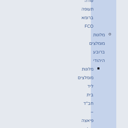
שדה
תעופה
ברומא
FCO
מלונות
מומלצים
ברובע
היהודי
מלונות
מומלצים
ליד
בית
חב"ד
–
פיאצה