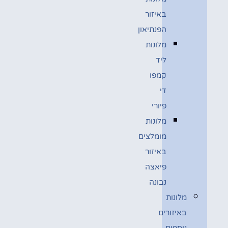
באיזור
הפנתיאון
מלונות
ליד
קמפו
די
פיורי
מלונות
מומלצים
באיזור
פיאצה
נבונה
מלונות
באיזורים
נוספים