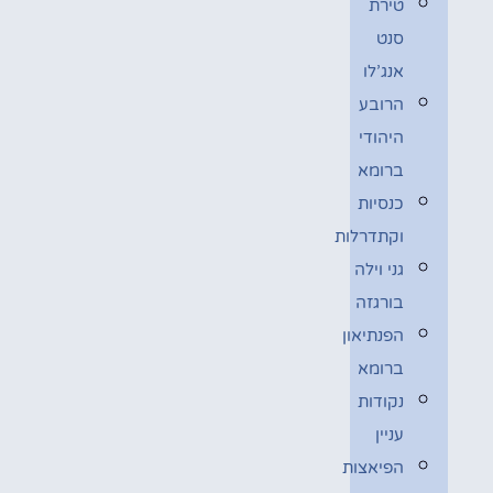
טירת
סנט
אנג’לו
הרובע
היהודי
ברומא
כנסיות
וקתדרלות
גני וילה
בורגזה
הפנתיאון
ברומא
נקודות
עניין
הפיאצות