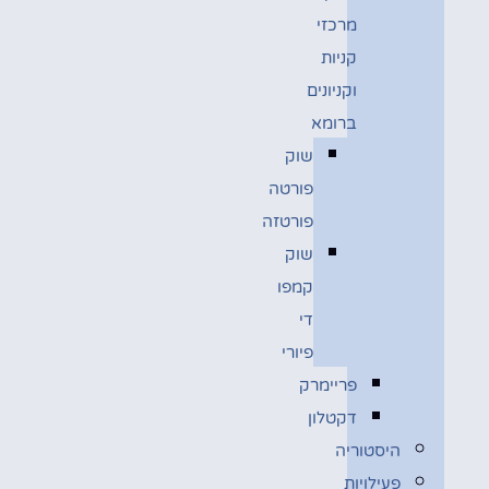
מרכזי
קניות
וקניונים
ברומא
שוק
פורטה
פורטזה
שוק
קמפו
די
פיורי
פריימרק
דקטלון
היסטוריה
פעילויות