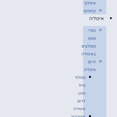
איטלקי
קינוחים
איטליה
כפרי
נופש
מומלצים
באיטליה
דרום
איטליה
מסלול
טיול
מוכן
דרום
איטליה
אומבריה