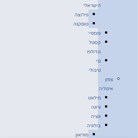
הישראלי
פירנצה
טוסקנה
פומפיי
קסטל
גנדולפו
גני
טיבולי
צפון
איטליה
מילאנו
ורונה
ונציה
בולוניה
מוזיאון