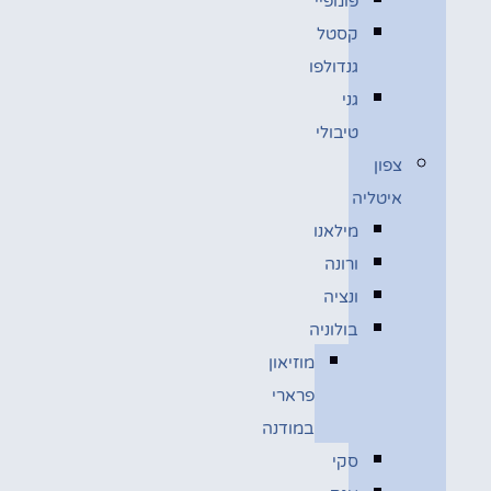
פומפיי
קסטל
גנדולפו
גני
טיבולי
צפון
איטליה
מילאנו
ורונה
ונציה
בולוניה
מוזיאון
פרארי
במודנה
סקי