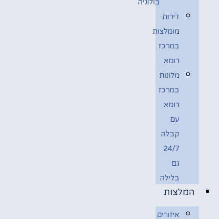
בולוניה
דירות
מומלצות
במרכז
רומא
מלונות
במרכז
רומא
עם
קבלה
24/7
גם
בלילה
המלצות
איזורים