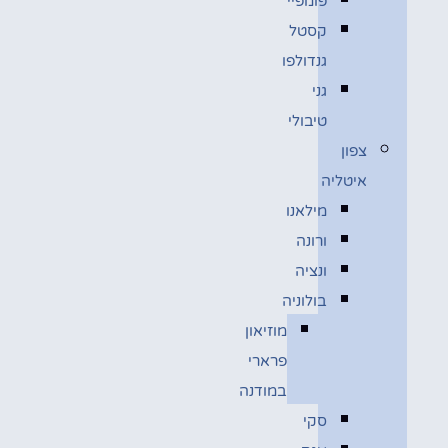
פומפיי
קסטל
גנדולפו
גני
טיבולי
צפון
איטליה
מילאנו
ורונה
ונציה
בולוניה
מוזיאון
פרארי
במודנה
סקי