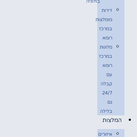
בולוניה
דירות
מומלצות
במרכז
רומא
מלונות
במרכז
רומא
עם
קבלה
24/7
גם
בלילה
המלצות
איזורים