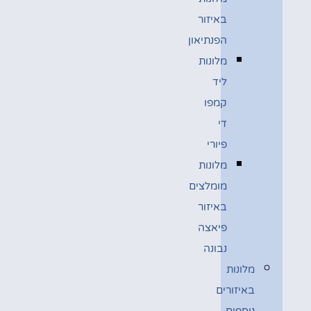
באיזור
הפנתיאון
מלונות
ליד
קמפו
די
פיורי
מלונות
מומלצים
באיזור
פיאצה
נבונה
מלונות
באיזורים
נוספים