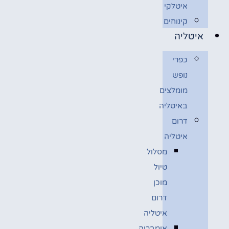
איטלקי
קינוחים
איטליה
כפרי
נופש
מומלצים
באיטליה
דרום
איטליה
מסלול
טיול
מוכן
דרום
איטליה
אומבריה