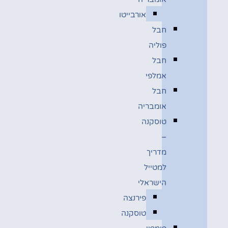
אורבייטו
חבל
פוליה
חבל
אמלפי
חבל
אומבריה
טוסקנה
–
מדריך
למטייל
הישראלי
פירנצה
טוסקנה