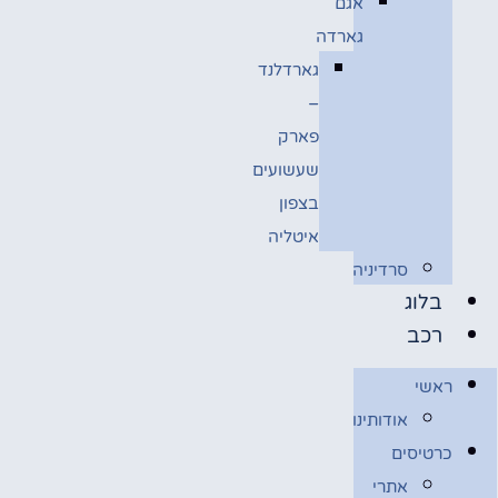
אגם
גארדה
גארדלנד
–
פארק
שעשועים
בצפון
איטליה
סרדיניה
בלוג
רכב
ראשי
אודותינו
כרטיסים
אתרי