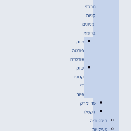
מרכזי
קניות
וקניונים
ברומא
שוק
פורטה
פורטזה
שוק
קמפו
די
פיורי
פריימרק
דקטלון
היסטוריה
פעילויות