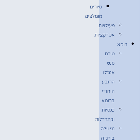
סיורים
מומלצים
פעילויות
אטרקציות
רומא
טירת
סנט
אנג’לו
הרובע
היהודי
ברומא
כנסיות
וקתדרלות
גני וילה
בורגזה