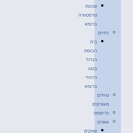
שכונת
טרסטוורה
ברומא
דתיים
בית
הכנסת
הגדול
בגטו
היהודי
ברומא
טיולים
מאורגנים
כריסמס
שופינג
שווקים