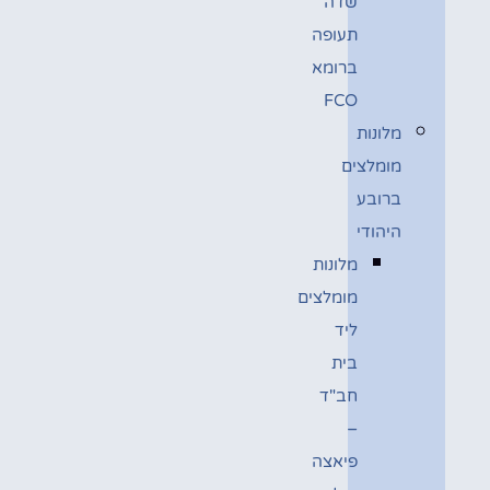
שדה
תעופה
ברומא
FCO
מלונות
מומלצים
ברובע
היהודי
מלונות
מומלצים
ליד
בית
חב"ד
–
פיאצה