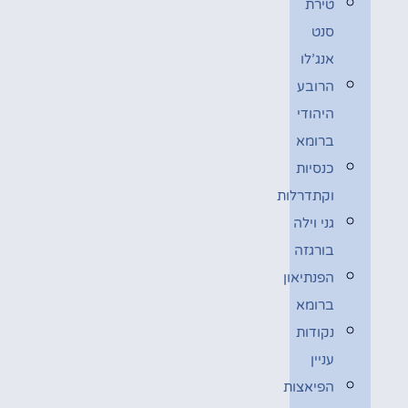
טירת
סנט
אנג’לו
הרובע
היהודי
ברומא
כנסיות
וקתדרלות
גני וילה
בורגזה
הפנתיאון
ברומא
נקודות
עניין
הפיאצות