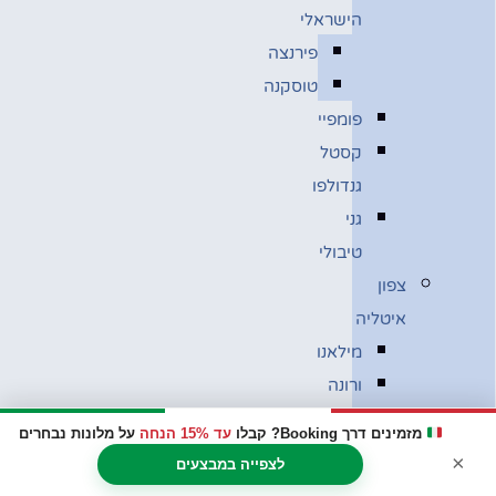
הישראלי
פירנצה
טוסקנה
פומפיי
קסטל
גנדולפו
גני
טיבולי
צפון
איטליה
מילאנו
ורונה
ונציה
מזמינים דרך Booking? קבלו
עד 15% הנחה
על מלונות נבחרים
בולוניה
×
לצפייה במבצעים
מוזיאון