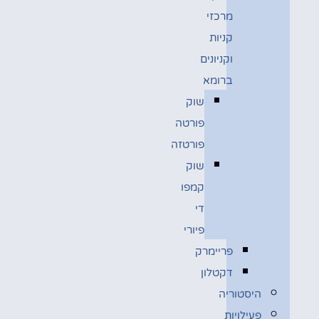
מרכזי
קניות
וקניונים
ברומא
שוק
פורטה
פורטזה
שוק
קמפו
די
פיורי
פריימרק
דקטלון
היסטוריה
פעילויות