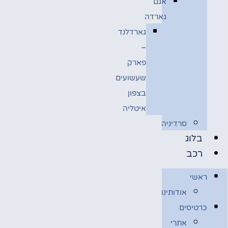
אגם
גארדה
גארדלנד
–
פארק
שעשועים
בצפון
איטליה
סרדיניה
בלוג
רכב
ראשי
אודותינו
כרטיסים
אתרי