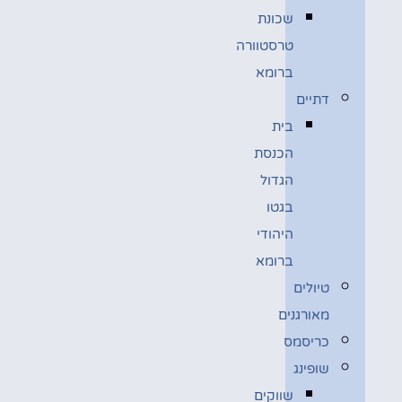
שכונת
טרסטוורה
ברומא
דתיים
בית
הכנסת
הגדול
בגטו
היהודי
ברומא
טיולים
מאורגנים
כריסמס
שופינג
שווקים