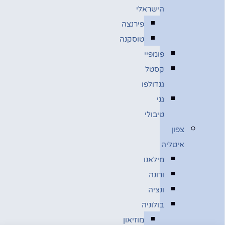
הישראלי
פירנצה
טוסקנה
פומפיי
קסטל
גנדולפו
גני
טיבולי
צפון
איטליה
מילאנו
ורונה
ונציה
בולוניה
מוזיאון