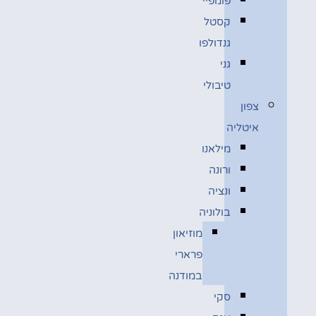
פומפיי
קסטל
גנדולפו
גני
טיבולי
צפון
איטליה
מילאנו
ורונה
ונציה
בולוניה
מוזיאון
פרארי
במודנה
סקי