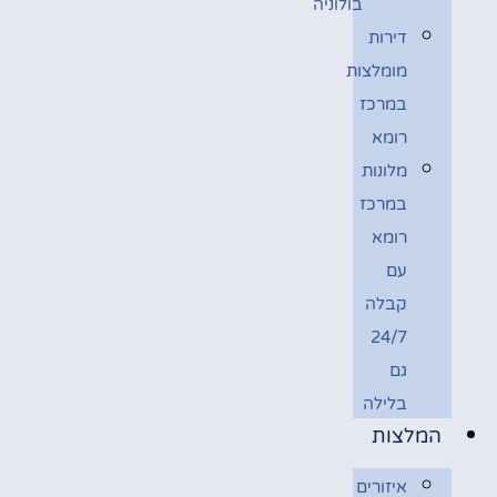
בולוניה
דירות
מומלצות
במרכז
רומא
מלונות
במרכז
רומא
עם
קבלה
24/7
גם
בלילה
המלצות
איזורים