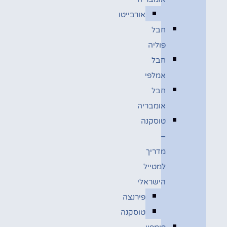
אורבייטו
חבל
פוליה
חבל
אמלפי
חבל
אומבריה
טוסקנה
–
מדריך
למטייל
הישראלי
פירנצה
טוסקנה