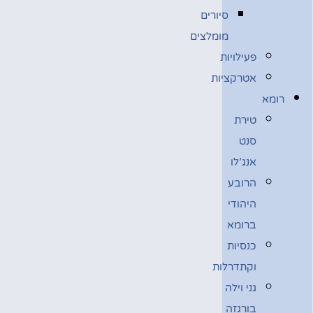
סיורים
מומלצים
פעילויות
אטרקציות
רומא
טירת
סנט
אנג’לו
הרובע
היהודי
ברומא
כנסיות
וקתדרלות
גני וילה
בורגזה