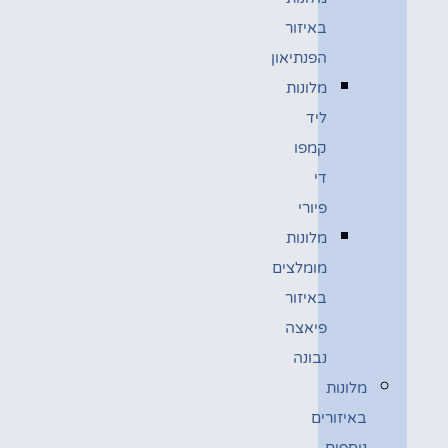
באיזור
הפנתיאון
מלונות
ליד
קמפו
די
פיורי
מלונות
מומלצים
באיזור
פיאצה
נבונה
מלונות
באיזורים
נוספים