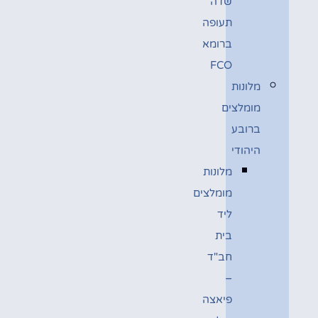
שדה
תעופה
ברומא
FCO
מלונות
מומלצים
ברובע
היהודי
מלונות
מומלצים
ליד
בית
חב"ד
–
פיאצה