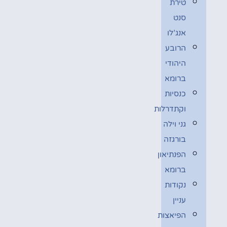
טירת
סנט
אנג’לו
הרובע
היהודי
ברומא
כנסיות
וקתדרלות
גני וילה
בורגזה
הפנתיאון
ברומא
נקודות
עניין
הפיאצות