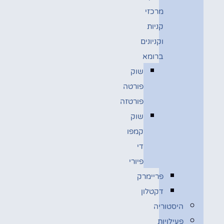
מרכזי
קניות
וקניונים
ברומא
שוק
פורטה
פורטזה
שוק
קמפו
די
פיורי
פריימרק
דקטלון
היסטוריה
פעילויות