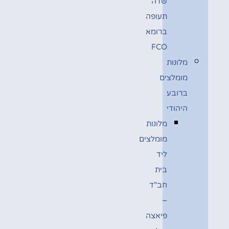
שדה
תעופה
ברומא
FCO
מלונות
מומלצים
ברובע
היהודי
מלונות
מומלצים
ליד
בית
חב"ד
–
פיאצה