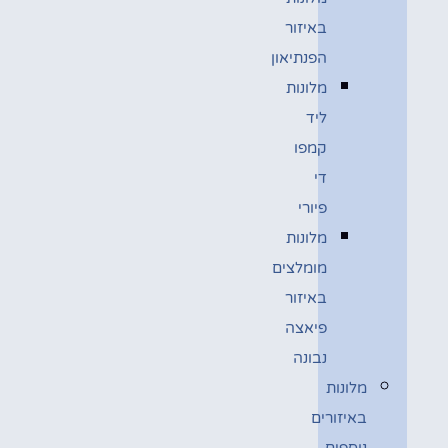
באיזור
הפנתיאון
מלונות
ליד
קמפו
די
פיורי
מלונות
מומלצים
באיזור
פיאצה
נבונה
מלונות
באיזורים
נוספים