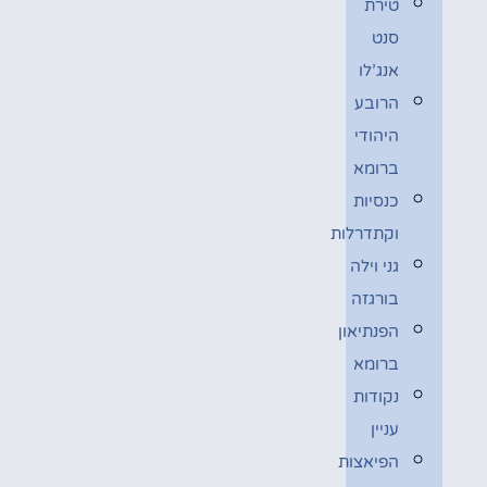
טירת
סנט
אנג’לו
הרובע
היהודי
ברומא
כנסיות
וקתדרלות
גני וילה
בורגזה
הפנתיאון
ברומא
נקודות
עניין
הפיאצות