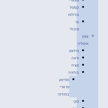
פומפיי
קסטל
גנדולפו
גני
טיבולי
צפון
איטליה
מילאנו
ורונה
ונציה
בולוניה
מוזיאון
פרארי
במודנה
סקי