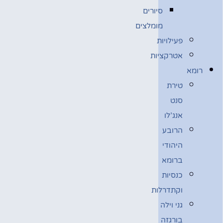
סיורים
מומלצים
פעילויות
אטרקציות
רומא
טירת
סנט
אנג’לו
הרובע
היהודי
ברומא
כנסיות
וקתדרלות
גני וילה
בורגזה