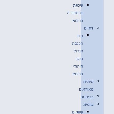
שכונת
טרסטוורה
ברומא
דתיים
בית
הכנסת
הגדול
בגטו
היהודי
ברומא
טיולים
מאורגנים
כריסמס
שופינג
שווקים