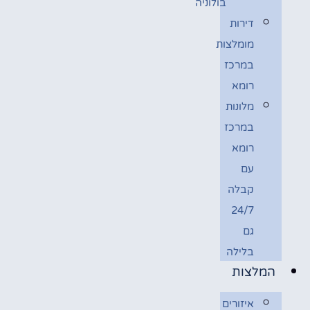
בולוניה
דירות
מומלצות
במרכז
רומא
מלונות
במרכז
רומא
עם
קבלה
24/7
גם
בלילה
המלצות
איזורים