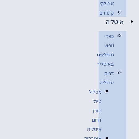
איטלקי
קינוחים
איטליה
כפרי
נופש
מומלצים
באיטליה
דרום
איטליה
מסלול
טיול
מוכן
דרום
איטליה
אומבריה