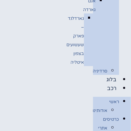
אגם
גארדה
גארדלנד
–
פארק
שעשועים
בצפון
איטליה
סרדיניה
בלוג
רכב
ראשי
אודותינו
כרטיסים
אתרי