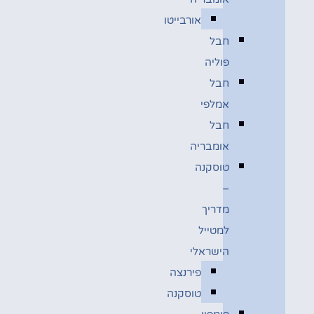
אורבייטו
חבל
פוליה
חבל
אמלפי
חבל
אומבריה
טוסקנה
–
מדריך
למטייל
הישראלי
פירנצה
טוסקנה