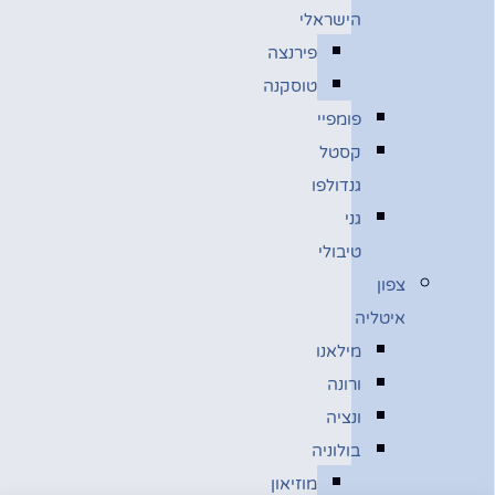
הישראלי
פירנצה
טוסקנה
פומפיי
קסטל
גנדולפו
גני
טיבולי
צפון
איטליה
מילאנו
ורונה
ונציה
בולוניה
מוזיאון