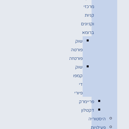
מרכזי
קניות
וקניונים
ברומא
שוק
פורטה
פורטזה
שוק
קמפו
די
פיורי
פריימרק
דקטלון
היסטוריה
פעילויות