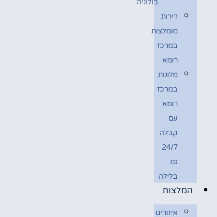
בולוניה
דירות
מומלצות
במרכז
רומא
מלונות
במרכז
רומא
עם
קבלה
24/7
גם
בלילה
המלצות
איזורים