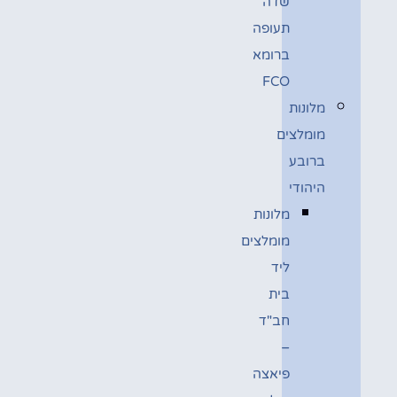
שדה
תעופה
ברומא
FCO
מלונות
מומלצים
ברובע
היהודי
מלונות
מומלצים
ליד
בית
חב"ד
–
פיאצה