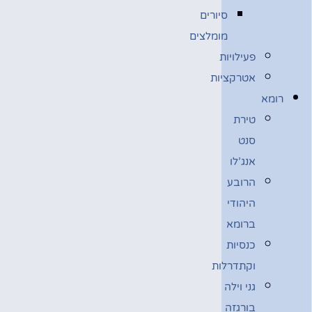
סיורים
מומלצים
פעילויות
אטרקציות
רומא
טירת
סנט
אנג’לו
הרובע
היהודי
ברומא
כנסיות
וקתדרלות
גני וילה
בורגזה