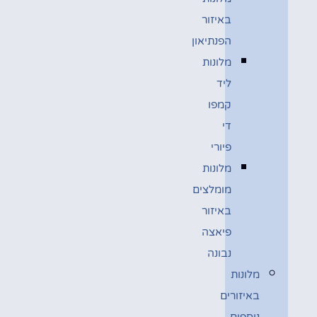
באיזור
הפנתיאון
מלונות
ליד
קמפו
די
פיורי
מלונות
מומלצים
באיזור
פיאצה
נבונה
מלונות
באיזורים
נוספים