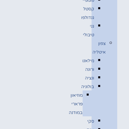
פומפיי
קסטל
גנדולפו
גני
טיבולי
צפון
איטליה
מילאנו
ורונה
ונציה
בולוניה
מוזיאון
פרארי
במודנה
סקי