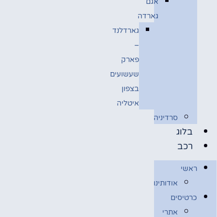
אגם
גארדה
גארדלנד
–
פארק
שעשועים
בצפון
איטליה
סרדיניה
בלוג
רכב
ראשי
אודותינו
כרטיסים
אתרי