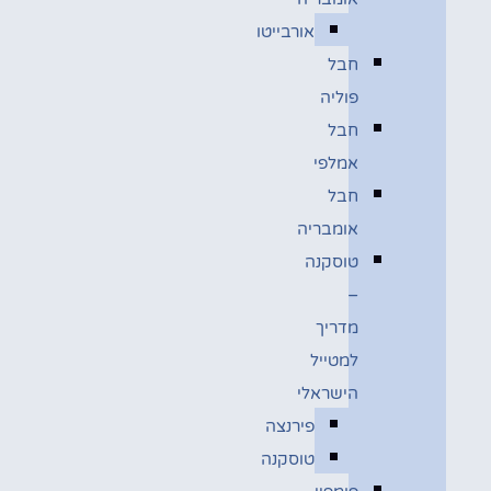
אורבייטו
חבל
פוליה
חבל
אמלפי
חבל
אומבריה
טוסקנה
–
מדריך
למטייל
הישראלי
פירנצה
טוסקנה