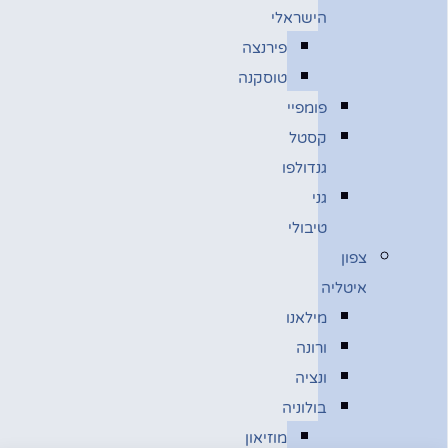
הישראלי
פירנצה
טוסקנה
פומפיי
קסטל
גנדולפו
גני
טיבולי
צפון
איטליה
מילאנו
ורונה
ונציה
בולוניה
מוזיאון