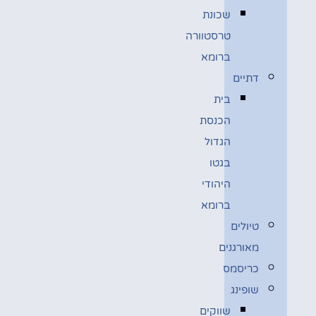
שכונת
טרסטוורה
ברומא
דתיים
בית
הכנסת
הגדול
בגטו
היהודי
ברומא
טיולים
מאורגנים
כריסמס
שופינג
שווקים