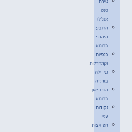
טירת
סנט
אנג’לו
הרובע
היהודי
ברומא
כנסיות
וקתדרלות
גני וילה
בורגזה
הפנתיאון
ברומא
נקודות
עניין
הפיאצות