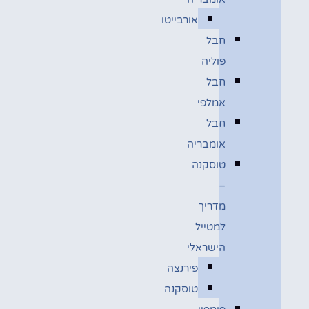
אורבייטו
חבל
פוליה
חבל
אמלפי
חבל
אומבריה
טוסקנה
–
מדריך
למטייל
הישראלי
פירנצה
טוסקנה