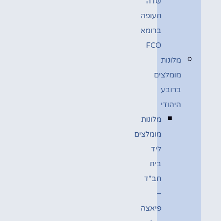
שדה
תעופה
ברומא
FCO
מלונות
מומלצים
ברובע
היהודי
מלונות
מומלצים
ליד
בית
חב"ד
–
פיאצה