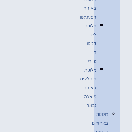
באיזור
הפנתיאון
מלונות
ליד
קמפו
די
פיורי
מלונות
מומלצים
באיזור
פיאצה
נבונה
מלונות
באיזורים
נוספים