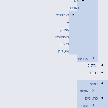
אגם
גארדה
גארדלנד
–
פארק
שעשועים
בצפון
איטליה
סרדיניה
בלוג
רכב
ראשי
אודותינו
כרטיסים
אתרי