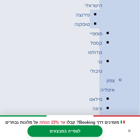
הישראלי
פירנצה
טוסקנה
פומפיי
קסטל
גנדולפו
גני
טיבולי
צפון
איטליה
מילאנו
ורונה
ונציה
מזמינים דרך Booking? קבלו
עד 15% הנחה
על מלונות נבחרים
בולוניה
×
לצפייה במבצעים
מוזיאון