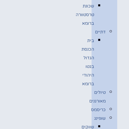
שכונת
טרסטוורה
ברומא
דתיים
בית
הכנסת
הגדול
בגטו
היהודי
ברומא
טיולים
מאורגנים
כריסמס
שופינג
שווקים