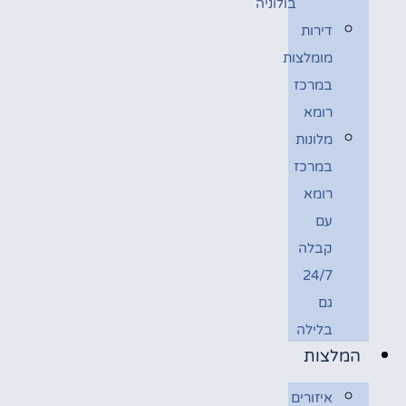
בולוניה
דירות
מומלצות
במרכז
רומא
מלונות
במרכז
רומא
עם
קבלה
24/7
גם
בלילה
המלצות
איזורים