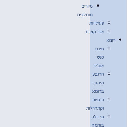
סיורים
מומלצים
פעילויות
אטרקציות
רומא
טירת
סנט
אנג’לו
הרובע
היהודי
ברומא
כנסיות
וקתדרלות
גני וילה
בורגזה