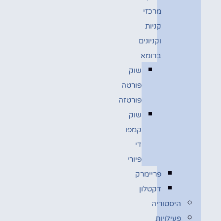
מרכזי
קניות
וקניונים
ברומא
שוק
פורטה
פורטזה
שוק
קמפו
די
פיורי
פריימרק
דקטלון
היסטוריה
פעילויות