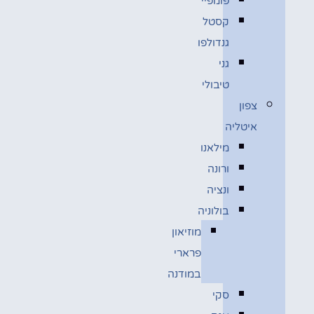
פומפיי
קסטל
גנדולפו
גני
טיבולי
צפון
איטליה
מילאנו
ורונה
ונציה
בולוניה
מוזיאון
פרארי
במודנה
סקי