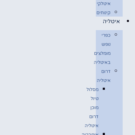
איטלקי
קינוחים
איטליה
כפרי
נופש
מומלצים
באיטליה
דרום
איטליה
מסלול
טיול
מוכן
דרום
איטליה
אומבריה