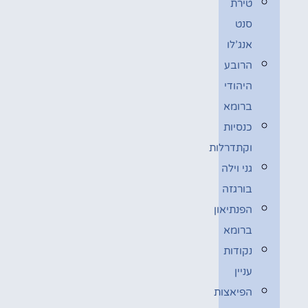
טירת
סנט
אנג’לו
הרובע
היהודי
ברומא
כנסיות
וקתדרלות
גני וילה
בורגזה
הפנתיאון
ברומא
נקודות
עניין
הפיאצות