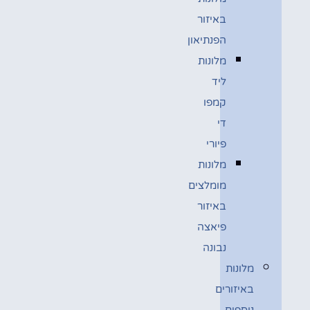
באיזור
הפנתיאון
מלונות
ליד
קמפו
די
פיורי
מלונות
מומלצים
באיזור
פיאצה
נבונה
מלונות
באיזורים
נוספים