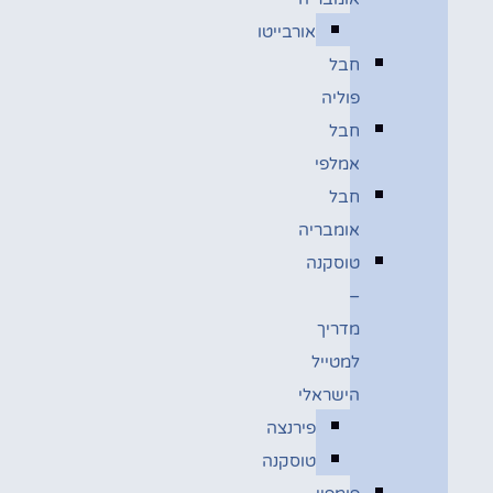
אורבייטו
חבל
פוליה
חבל
אמלפי
חבל
אומבריה
טוסקנה
–
מדריך
למטייל
הישראלי
פירנצה
טוסקנה