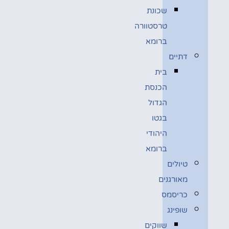
שכונת
טרסטוורה
ברומא
דתיים
בית
הכנסת
הגדול
בגטו
היהודי
ברומא
טיולים
מאורגנים
כריסמס
שופינג
שווקים