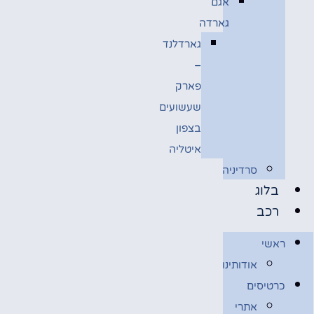
אגם
גארדה
גארדלנד
–
פארק
שעשועים
בצפון
איטליה
סרדיניה
בלוג
רכב
ראשי
אודותינו
כרטיסים
אתרי