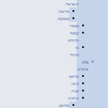
הישראלי
פירנצה
טוסקנה
פומפיי
קסטל
גנדולפו
גני
טיבולי
צפון
איטליה
מילאנו
ורונה
ונציה
בולוניה
מוזיאון