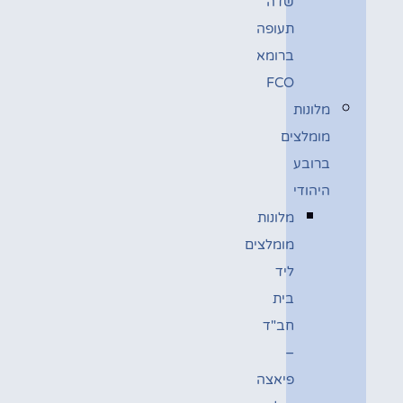
שדה
תעופה
ברומא
FCO
מלונות
מומלצים
ברובע
היהודי
מלונות
מומלצים
ליד
בית
חב"ד
–
פיאצה