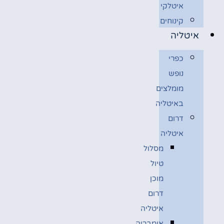
איטלקי
קינוחים
איטליה
כפרי
נופש
מומלצים
באיטליה
דרום
איטליה
מסלול
טיול
מוכן
דרום
איטליה
אומבריה