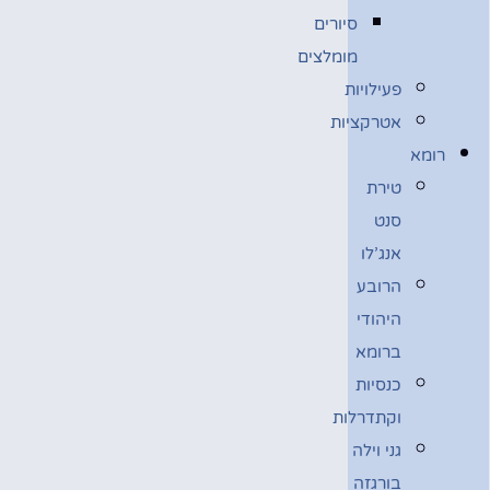
סיורים
מומלצים
פעילויות
אטרקציות
רומא
טירת
סנט
אנג’לו
הרובע
היהודי
ברומא
כנסיות
וקתדרלות
גני וילה
בורגזה