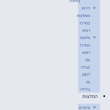
בולוניה
דירות
מומלצות
במרכז
רומא
מלונות
במרכז
רומא
עם
קבלה
24/7
גם
בלילה
המלצות
איזורים