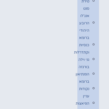
טירת
סנט
אנג’לו
הרובע
היהודי
ברומא
כנסיות
וקתדרלות
גני וילה
בורגזה
הפנתיאון
ברומא
נקודות
עניין
הפיאצות