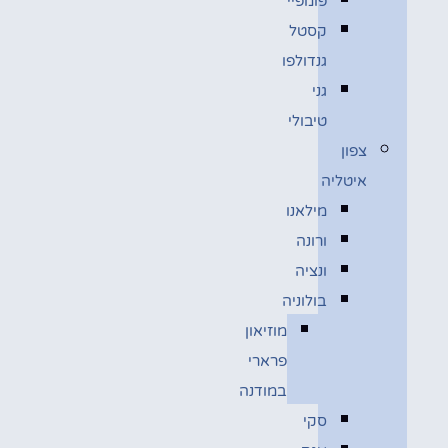
פומפיי
קסטל
גנדולפו
גני
טיבולי
צפון
איטליה
מילאנו
ורונה
ונציה
בולוניה
מוזיאון
פרארי
במודנה
סקי