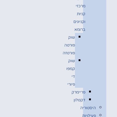
מרכזי
קניות
וקניונים
ברומא
שוק
פורטה
פורטזה
שוק
קמפו
די
פיורי
פריימרק
דקטלון
היסטוריה
פעילויות