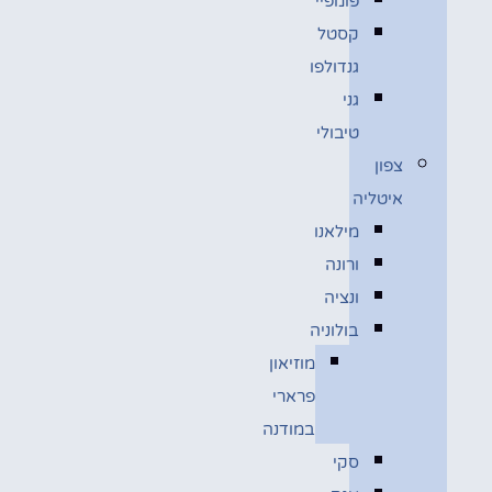
פומפיי
קסטל
גנדולפו
גני
טיבולי
צפון
איטליה
מילאנו
ורונה
ונציה
בולוניה
מוזיאון
פרארי
במודנה
סקי