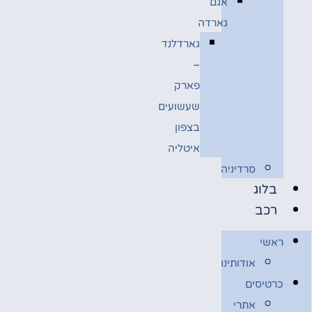
אגם
גארדה
גארדלנד
–
פארק
שעשועים
בצפון
איטליה
סרדיניה
בלוג
רכב
ראשי
אודותינו
כרטיסים
אתרי