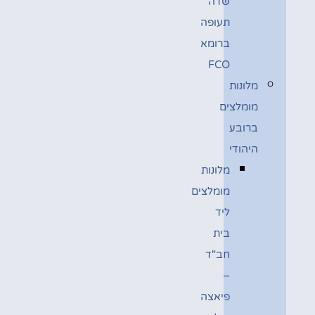
שדה
תעופה
ברומא
FCO
מלונות
מומלצים
ברובע
היהודי
מלונות
מומלצים
ליד
בית
חב"ד
–
פיאצה