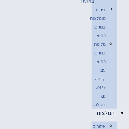
בולוניה
דירות
מומלצות
במרכז
רומא
מלונות
במרכז
רומא
עם
קבלה
24/7
גם
בלילה
המלצות
איזורים