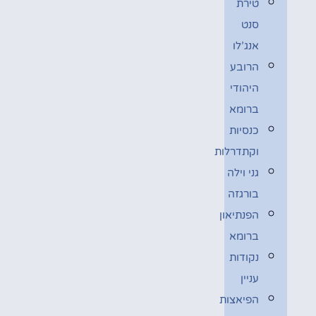
טירת
סנט
אנג’לו
הרובע
היהודי
ברומא
כנסיות
וקתדרלות
גני וילה
בורגזה
הפנתיאון
ברומא
נקודות
עניין
הפיאצות