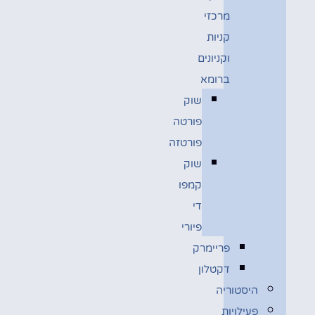
מרכזי
קניות
וקניונים
ברומא
שוק
פורטה
פורטזה
שוק
קמפו
די
פיורי
פריימרק
דקטלון
היסטוריה
פעילויות