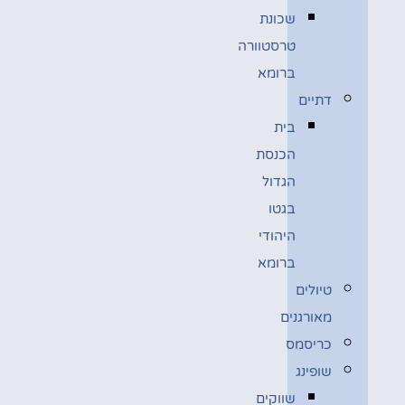
שכונת
טרסטוורה
ברומא
דתיים
בית
הכנסת
הגדול
בגטו
היהודי
ברומא
טיולים
מאורגנים
כריסמס
שופינג
שווקים