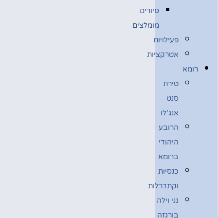
סיורים
מומלצים
פעילויות
אטרקציות
רומא
טירת
סנט
אנג’לו
הרובע
היהודי
ברומא
כנסיות
וקתדרלות
גני וילה
בורגזה