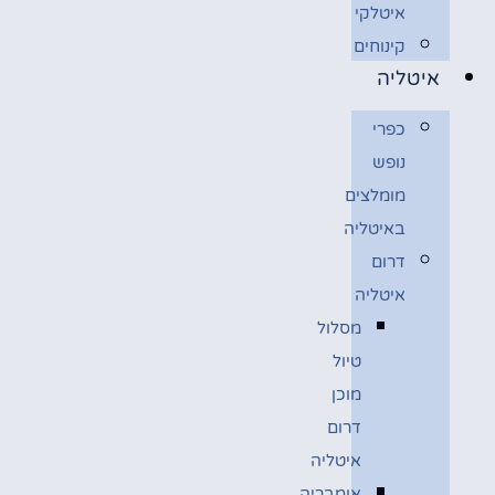
איטלקי
קינוחים
איטליה
כפרי
נופש
מומלצים
באיטליה
דרום
איטליה
מסלול
טיול
מוכן
דרום
איטליה
אומבריה