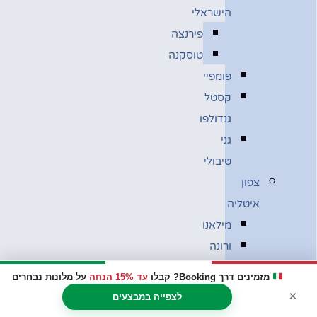
הישראלי
פירנצה
טוסקנה
פומפיי
קסטל
גנדולפו
גני
טיבולי
צפון
איטליה
מילאנו
ורונה
ונציה
מזמינים דרך Booking? קבלו
עד 15% הנחה
על מלונות נבחרים
בולוניה
×
לצפייה במבצעים
מוזיאון