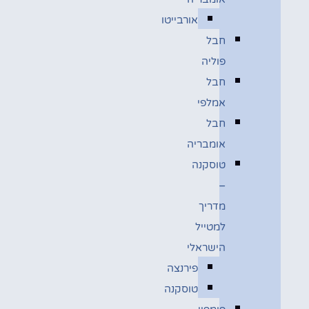
אורבייטו
חבל
פוליה
חבל
אמלפי
חבל
אומבריה
טוסקנה
–
מדריך
למטייל
הישראלי
פירנצה
טוסקנה