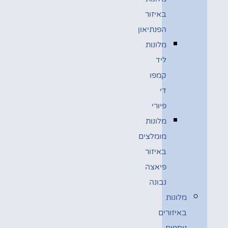
באיזור
הפנתיאון
מלונות
ליד
קמפו
די
פיורי
מלונות
מומלצים
באיזור
פיאצה
נבונה
מלונות
באיזורים
נוספים