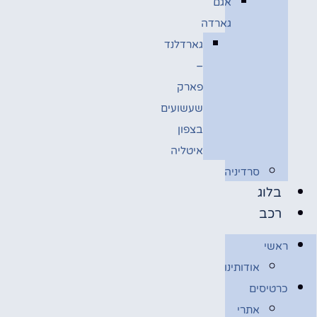
אגם
גארדה
גארדלנד
–
פארק
שעשועים
בצפון
איטליה
סרדיניה
בלוג
רכב
ראשי
אודותינו
כרטיסים
אתרי