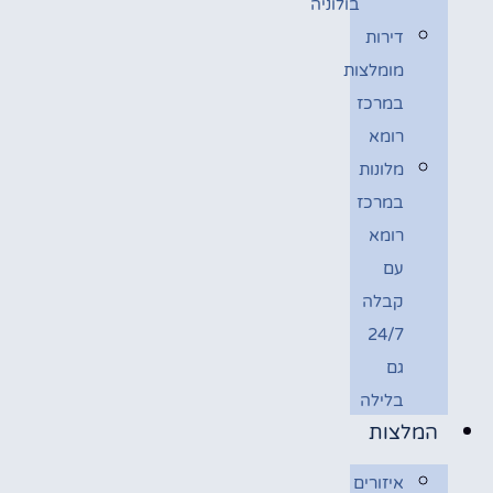
בולוניה
דירות
מומלצות
במרכז
רומא
מלונות
במרכז
רומא
עם
קבלה
24/7
גם
בלילה
המלצות
איזורים