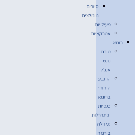
סיורים
מומלצים
פעילויות
אטרקציות
רומא
טירת
סנט
אנג’לו
הרובע
היהודי
ברומא
כנסיות
וקתדרלות
גני וילה
בורגזה