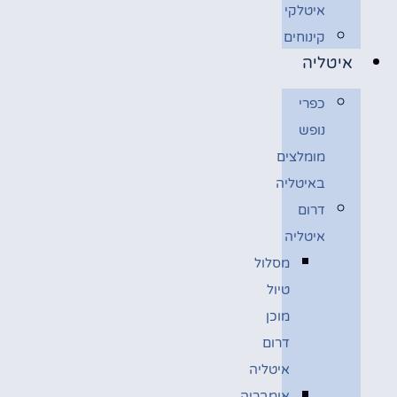
איטלקי
קינוחים
איטליה
כפרי
נופש
מומלצים
באיטליה
דרום
איטליה
מסלול
טיול
מוכן
דרום
איטליה
אומבריה