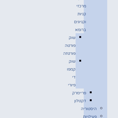
מרכזי
קניות
וקניונים
ברומא
שוק
פורטה
פורטזה
שוק
קמפו
די
פיורי
פריימרק
דקטלון
היסטוריה
פעילויות