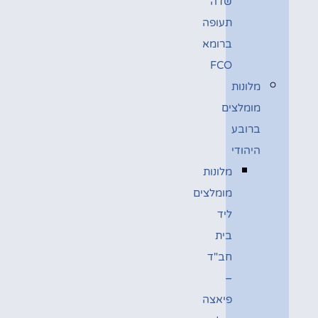
שדה
תעופה
ברומא
FCO
מלונות
מומלצים
ברובע
היהודי
מלונות
מומלצים
ליד
בית
חב"ד
–
פיאצה