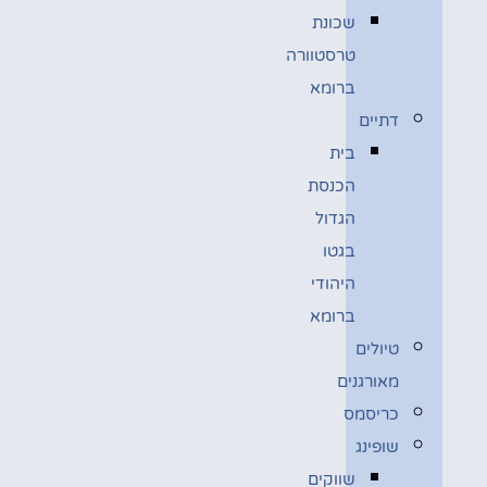
שכונת
טרסטוורה
ברומא
דתיים
בית
הכנסת
הגדול
בגטו
היהודי
ברומא
טיולים
מאורגנים
כריסמס
שופינג
שווקים