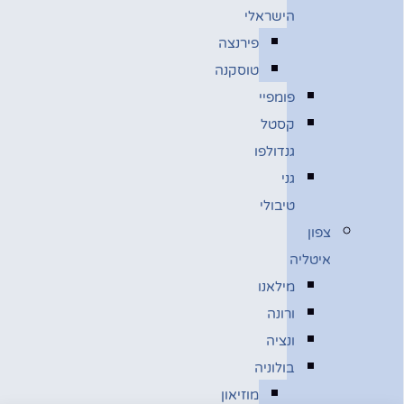
הישראלי
פירנצה
טוסקנה
פומפיי
קסטל
גנדולפו
גני
טיבולי
צפון
איטליה
מילאנו
ורונה
ונציה
בולוניה
מוזיאון