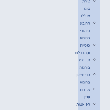
טירת
סנט
אנג’לו
הרובע
היהודי
ברומא
כנסיות
וקתדרלות
גני וילה
בורגזה
הפנתיאון
ברומא
נקודות
עניין
הפיאצות