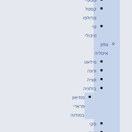
פומפיי
קסטל
גנדולפו
גני
טיבולי
צפון
איטליה
מילאנו
ורונה
ונציה
בולוניה
מוזיאון
פרארי
במודנה
סקי