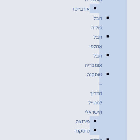
אורבייטו
חבל
פוליה
חבל
אמלפי
חבל
אומבריה
טוסקנה
–
מדריך
למטייל
הישראלי
פירנצה
טוסקנה