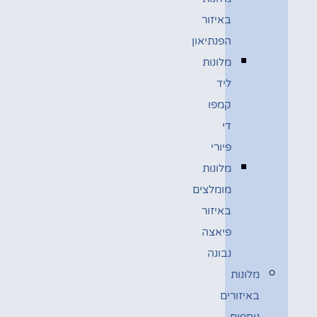
באיזור
הפנתיאון
מלונות
ליד
קמפו
די
פיורי
מלונות
מומלצים
באיזור
פיאצה
נבונה
מלונות
באיזורים
נוספים