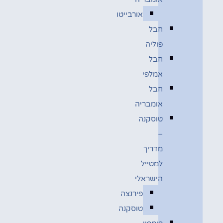
אורבייטו
חבל
פוליה
חבל
אמלפי
חבל
אומבריה
טוסקנה
–
מדריך
למטייל
הישראלי
פירנצה
טוסקנה