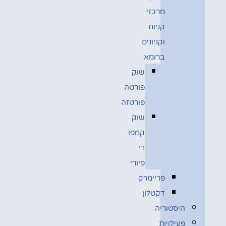
מרכזי
קניות
וקניונים
ברומא
שוק
פורטה
פורטזה
שוק
קמפו
די
פיורי
פריימרק
דקטלון
היסטוריה
פעילויות