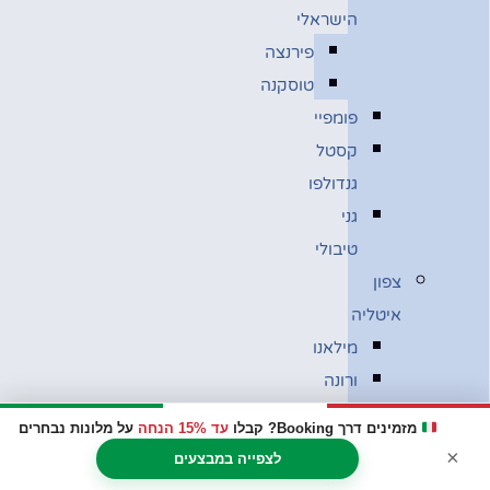
הישראלי
פירנצה
טוסקנה
פומפיי
קסטל
גנדולפו
גני
טיבולי
צפון
איטליה
מילאנו
ורונה
ונציה
מזמינים דרך Booking? קבלו
עד 15% הנחה
על מלונות נבחרים
בולוניה
×
לצפייה במבצעים
מוזיאון