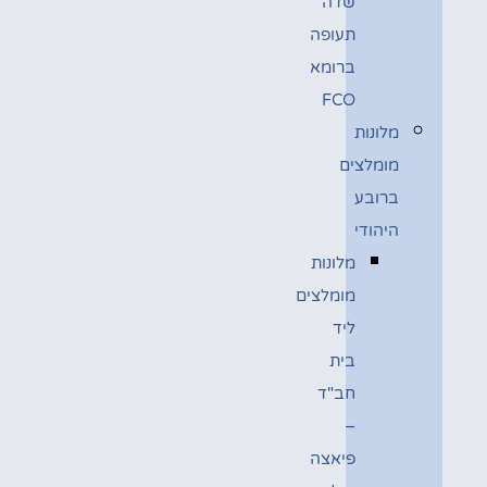
שדה
תעופה
ברומא
FCO
מלונות
מומלצים
ברובע
היהודי
מלונות
מומלצים
ליד
בית
חב"ד
–
פיאצה