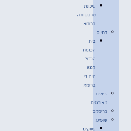
שכונת
טרסטוורה
ברומא
דתיים
בית
הכנסת
הגדול
בגטו
היהודי
ברומא
טיולים
מאורגנים
כריסמס
שופינג
שווקים