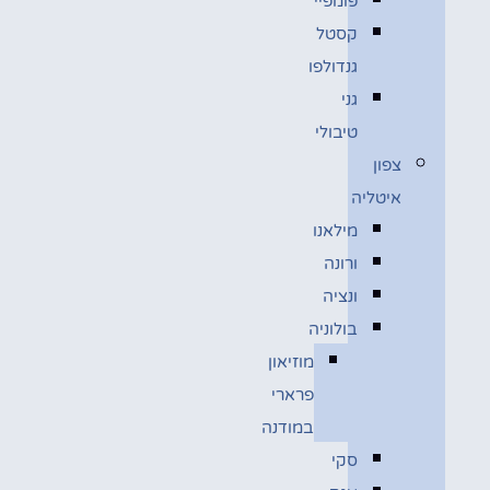
פומפיי
קסטל
גנדולפו
גני
טיבולי
צפון
איטליה
מילאנו
ורונה
ונציה
בולוניה
מוזיאון
פרארי
במודנה
סקי