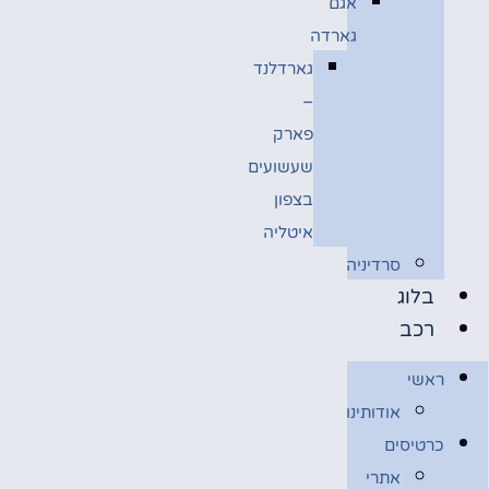
אגם
גארדה
גארדלנד
–
פארק
שעשועים
בצפון
איטליה
סרדיניה
בלוג
רכב
ראשי
אודותינו
כרטיסים
אתרי