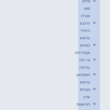
טירת
סנט
אנג’לו
הרובע
היהודי
ברומא
כנסיות
וקתדרלות
גני וילה
בורגזה
הפנתיאון
ברומא
נקודות
עניין
הפיאצות