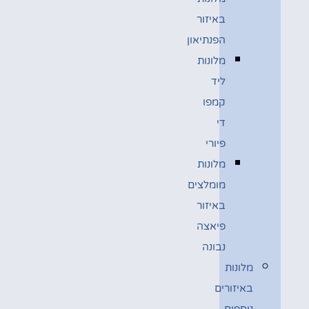
באיזור
הפנתיאון
מלונות
ליד
קמפו
די
פיורי
מלונות
מומלצים
באיזור
פיאצה
נבונה
מלונות
באיזורים
נוספים