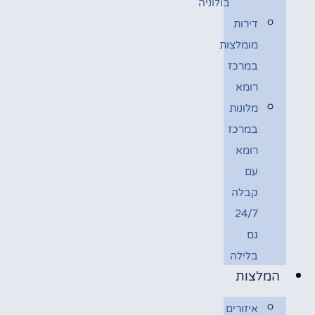
בולוניה
דירות
מומלצות
במרכז
רומא
מלונות
במרכז
רומא
עם
קבלה
24/7
גם
בלילה
המלצות
איזורים