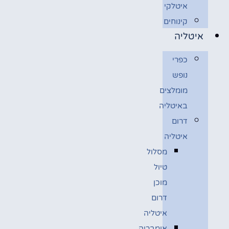
איטלקי
קינוחים
איטליה
כפרי
נופש
מומלצים
באיטליה
דרום
איטליה
מסלול
טיול
מוכן
דרום
איטליה
אומבריה